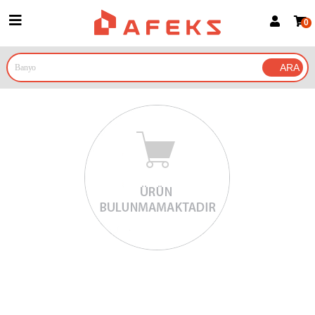
0
Üye Girişi
Üye Ol
Google İle Bağlan