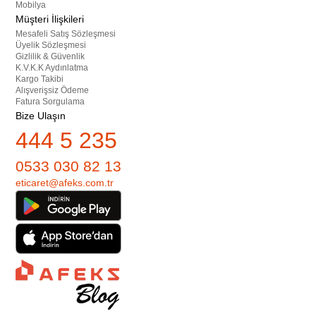
Mobilya
Müşteri İlişkileri
Mesafeli Satış Sözleşmesi
Üyelik Sözleşmesi
Gizlilik & Güvenlik
K.V.K.K Aydınlatma
Kargo Takibi
Alışverişsiz Ödeme
Fatura Sorgulama
Bize Ulaşın
444 5 235
0533 030 82 13
eticaret@afeks.com.tr