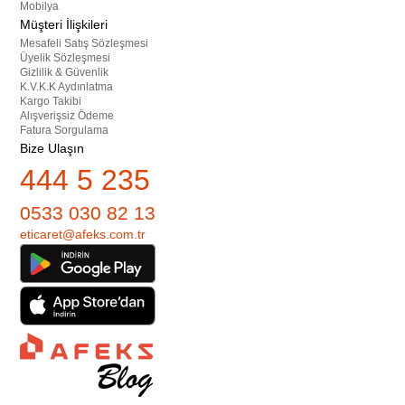
Mobilya
Müşteri İlişkileri
Mesafeli Satış Sözleşmesi
Üyelik Sözleşmesi
Gizlilik & Güvenlik
K.V.K.K Aydınlatma
Kargo Takibi
Alışverişsiz Ödeme
Fatura Sorgulama
Bize Ulaşın
444 5 235
0533 030 82 13
eticaret@afeks.com.tr