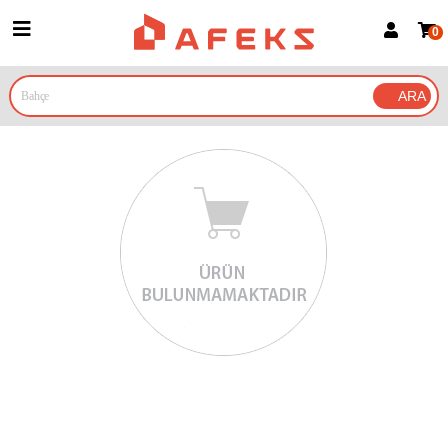
0
Üye Girişi
Üye Ol
Google İle Bağlan