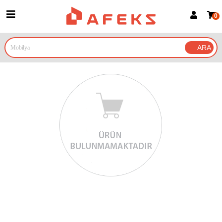
0
Üye Girişi
Üye Ol
Google İle Bağlan