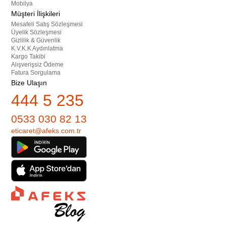
Mobilya
Müşteri İlişkileri
Mesafeli Satış Sözleşmesi
Üyelik Sözleşmesi
Gizlilik & Güvenlik
K.V.K.K Aydınlatma
Kargo Takibi
Alışverişsiz Ödeme
Fatura Sorgulama
Bize Ulaşın
444 5 235
0533 030 82 13
eticaret@afeks.com.tr