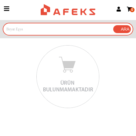
0
Üye Girişi
Üye Ol
Google İle Bağlan