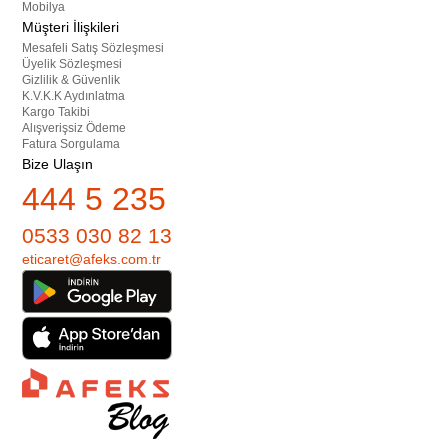
Mobilya
Müşteri İlişkileri
Mesafeli Satış Sözleşmesi
Üyelik Sözleşmesi
Gizlilik & Güvenlik
K.V.K.K Aydınlatma
Kargo Takibi
Alışverişsiz Ödeme
Fatura Sorgulama
Bize Ulaşın
444 5 235
0533 030 82 13
eticaret@afeks.com.tr