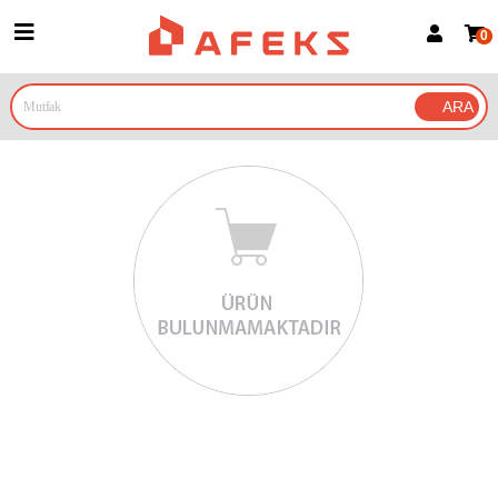
0
Üye Girişi
Üye Ol
Google İle Bağlan