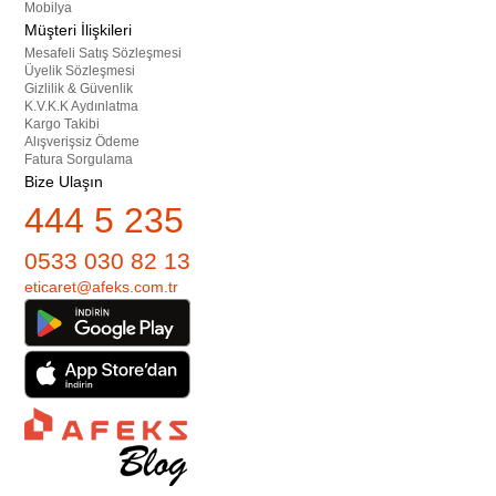
Mobilya
Müşteri İlişkileri
Mesafeli Satış Sözleşmesi
Üyelik Sözleşmesi
Gizlilik & Güvenlik
K.V.K.K Aydınlatma
Kargo Takibi
Alışverişsiz Ödeme
Fatura Sorgulama
Bize Ulaşın
444 5 235
0533 030 82 13
eticaret@afeks.com.tr