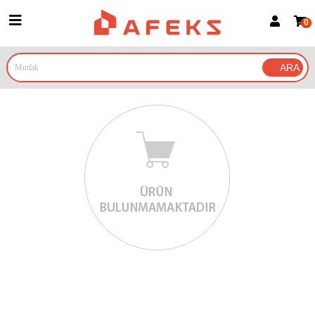
0
Üye Girişi
Üye Ol
Google İle Bağlan