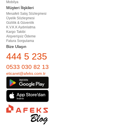
Mobilya
Müşteri İlişkileri
Mesafeli Satış Sözleşmesi
Üyelik Sözleşmesi
Gizlilik & Güvenlik
K.V.K.K Aydınlatma
Kargo Takibi
Alışverişsiz Ödeme
Fatura Sorgulama
Bize Ulaşın
444 5 235
0533 030 82 13
eticaret@afeks.com.tr