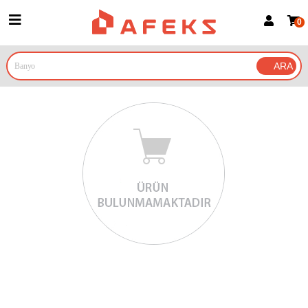
0
Üye Girişi
Üye Ol
Google İle Bağlan