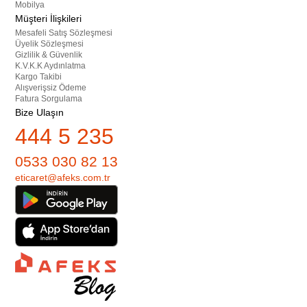
Mobilya
Müşteri İlişkileri
Mesafeli Satış Sözleşmesi
Üyelik Sözleşmesi
Gizlilik & Güvenlik
K.V.K.K Aydınlatma
Kargo Takibi
Alışverişsiz Ödeme
Fatura Sorgulama
Bize Ulaşın
444 5 235
0533 030 82 13
eticaret@afeks.com.tr