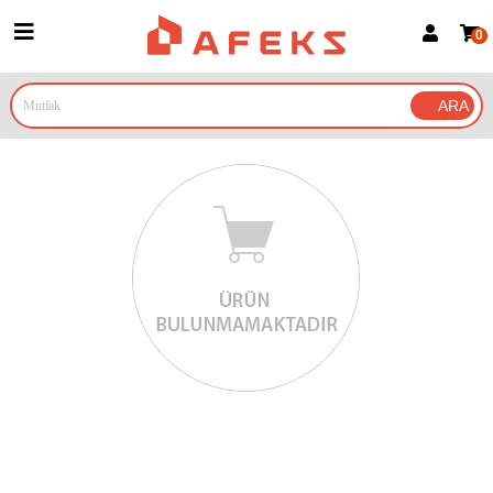
0
Üye Girişi
Üye Ol
Google İle Bağlan