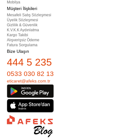
Mobilya
Müşteri İlişkileri
Mesafeli Satış Sözleşmesi
Üyelik Sözleşmesi
Gizlilik & Güvenlik
K.V.K.K Aydınlatma
Kargo Takibi
Alışverişsiz Ödeme
Fatura Sorgulama
Bize Ulaşın
444 5 235
0533 030 82 13
eticaret@afeks.com.tr