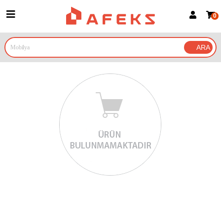
0
Üye Girişi
Üye Ol
Google İle Bağlan