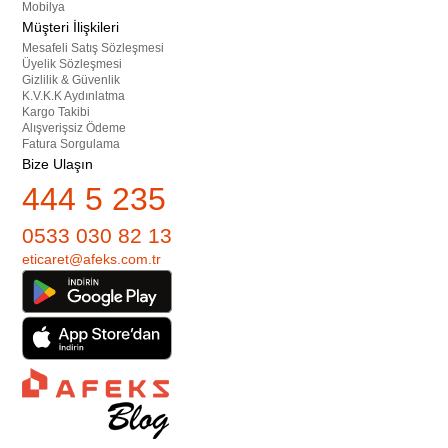
Mobilya
Müşteri İlişkileri
Mesafeli Satış Sözleşmesi
Üyelik Sözleşmesi
Gizlilik & Güvenlik
K.V.K.K Aydınlatma
Kargo Takibi
Alışverişsiz Ödeme
Fatura Sorgulama
Bize Ulaşın
444 5 235
0533 030 82 13
eticaret@afeks.com.tr