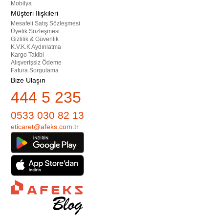
Mobilya
Müşteri İlişkileri
Mesafeli Satış Sözleşmesi
Üyelik Sözleşmesi
Gizlilik & Güvenlik
K.V.K.K Aydınlatma
Kargo Takibi
Alışverişsiz Ödeme
Fatura Sorgulama
Bize Ulaşın
444 5 235
0533 030 82 13
eticaret@afeks.com.tr