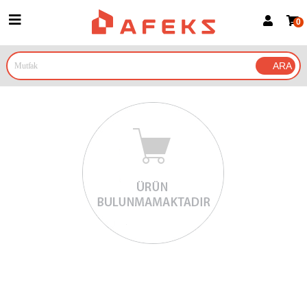
0
Üye Girişi
Üye Ol
Google İle Bağlan