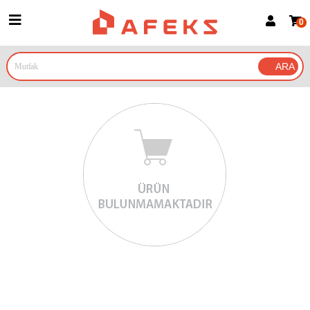
0
Üye Girişi
Üye Ol
Google İle Bağlan