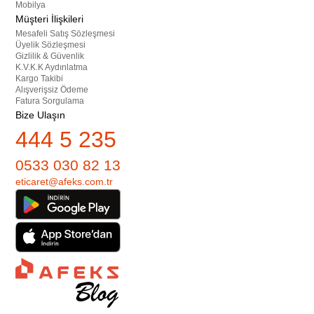
Mobilya
Müşteri İlişkileri
Mesafeli Satış Sözleşmesi
Üyelik Sözleşmesi
Gizlilik & Güvenlik
K.V.K.K Aydınlatma
Kargo Takibi
Alışverişsiz Ödeme
Fatura Sorgulama
Bize Ulaşın
444 5 235
0533 030 82 13
eticaret@afeks.com.tr