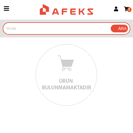
0
Üye Girişi
Üye Ol
Google İle Bağlan