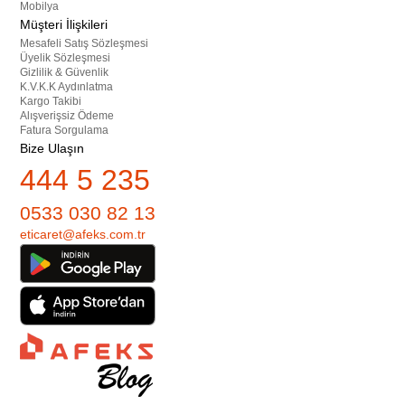
Mobilya
Müşteri İlişkileri
Mesafeli Satış Sözleşmesi
Üyelik Sözleşmesi
Gizlilik & Güvenlik
K.V.K.K Aydınlatma
Kargo Takibi
Alışverişsiz Ödeme
Fatura Sorgulama
Bize Ulaşın
444 5 235
0533 030 82 13
eticaret@afeks.com.tr