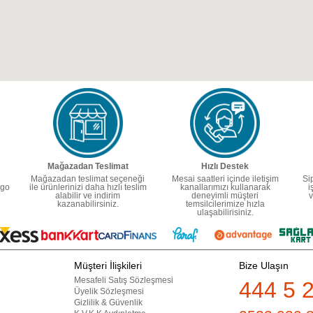
Mağazadan Teslimat
Hızlı Destek
Mağazadan teslimat seçeneği
Mesai saatleri içinde iletişim
Si
rgo
ile ürünlerinizi daha hızlı teslim
kanallarımızı kullanarak
i
alabilir ve indirim
deneyimli müşteri
v
kazanabilirsiniz.
temsilcilerimize hızla
ulaşabilirisiniz.
Müşteri İlişkileri
Bize Ulaşın
Mesafeli Satış Sözleşmesi
444 5 
Üyelik Sözleşmesi
Gizlilik & Güvenlik