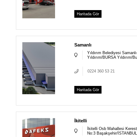
Haritada Gör
Samanlı
Yıldırım Belediyesi Samanlı
Yıldırım/BURSA Yıldırım/Bu
0224 360 53 21
Haritada Gör
İkitelli
İkitelli Osb Mahallesi Keres
No:3 Başakşehir/İSTANBUL 