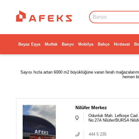
Beyaz Eşya
Mutfak
Banyo
Mobilya
Bahçe
Hırdavat
Bo
Sayısı hızla artan 6000 m2 büyüklüğüne varan ferah mağazalarımızda,
hemen bi
Nilüfer Merkez
Odunluk Mah. Lefkoşe Cad. 
No:27A Ni̇lüfer/BURSA Nilüf
444 5 235