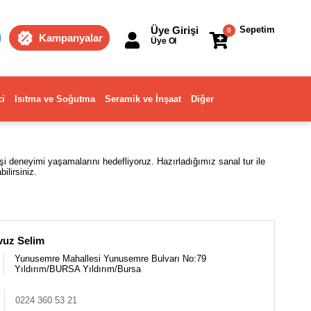
Üye Girişi
Sepetim
0
Kampanyalar
Üye Ol
ci
Isıtma ve Soğutma
Seramik ve İnşaat
Diğer
işi deneyimi yaşamalarını hedefliyoruz. Hazırladığımız sanal tur ile
lirsiniz.
vuz Selim
Yunusemre Mahallesi Yunusemre Bulvarı No:79
Yıldırım/BURSA Yıldırım/Bursa
0224 360 53 21