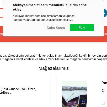
afeksyapimarket.com masaüstü bildirimlerine
ekleyin.
Toptan
afeksyapimarket.com özel fırsatlardan ve güncel
kampanyalardan haberiniz olsun ister misiniz?
Daha Sonra
Evet
ya
Elektrikli El Aleti
Aydınlatma ve Elektrik
Dekorasyon ve Ev Gere
 tüketicilerin dekoratif fikirler bulup ilham alabileceği keyifli bir ev alışver
r mağaza ziyaret edebilir ve Afeks Yapı Market ile mağaza deneyimini yaşayabi
Mağazalarımız
Ya
(Eski Orhaneli Yolu Üzeri)
er/Bursa