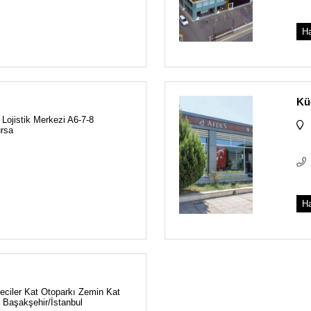
Ha
Kü
 Lojistik Merkezi A6-7-8
rsa
Ha
teciler Kat Otoparkı Zemin Kat
Başakşehir/İstanbul