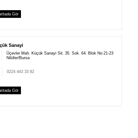
ritada Gör
çük Sanayi
Üçevler Mah. Küçük Sanayi Sit. 35. Sok. 64. Blok No:21-23
Nilüfer/Bursa
0224 443 33 92
ritada Gör