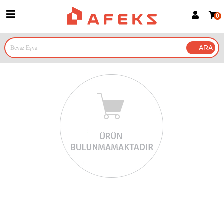
0
Üye Girişi
Üye Ol
Google İle Bağlan