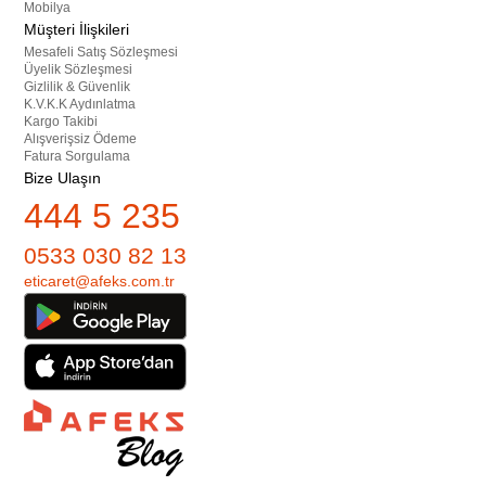
Mobilya
Müşteri İlişkileri
Mesafeli Satış Sözleşmesi
Üyelik Sözleşmesi
Gizlilik & Güvenlik
K.V.K.K Aydınlatma
Kargo Takibi
Alışverişsiz Ödeme
Fatura Sorgulama
Bize Ulaşın
444 5 235
0533 030 82 13
eticaret@afeks.com.tr