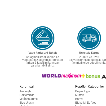
Vade Farksız 6 Taksit
Ücretsiz Kargo
Anlaşmalı kredi kartları ile
2.000₺ ve üzeri
yapacağınız alışverişlerde vade
alışverişlerinizde ücretsiz ka
farksız 6 taksit imkanından
avantajı elde edebilirsiniz.
yararlanabilirsiniz.
Kurumsal
Popüler Kategoriler
Anasayfa
Beyaz Eşya
Hakkımızda
Mutfak
Mağazalarımız
Banyo
Bize Ulaşın
Elektrikli Ev Aleti