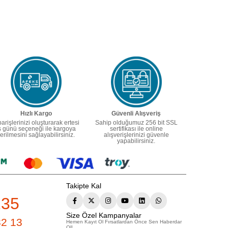
Hızlı Kargo
Güvenli Alışveriş
parişlerinizi oluşturarak ertesi
Sahip olduğumuz 256 bit SSL
ş günü seçeneği ile kargoya
sertifikası ile online
erilmesini sağlayabilirsiniz.
alışverişlerinizi güvenle
yapabilirsiniz.
Takipte Kal
235
Size Özel Kampanyalar
82 13
Hemen Kayıt Ol Fırsatlardan Önce Sen Haberdar
Ol!