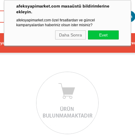
afeksyapimarket.com masaüstü bildirimlerine
ekleyin.
Toptan
afeksyapimarket.com özel fırsatlardan ve güncel
kampanyalardan haberiniz olsun ister misiniz?
Daha Sonra
Evet
ya
Elektrikli El Aleti
Aydınlatma ve Elektrik
Dekorasyon ve Ev Gere