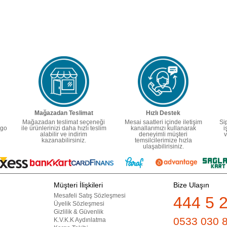
Mağazadan Teslimat
Hızlı Destek
Mağazadan teslimat seçeneği
Mesai saatleri içinde iletişim
Si
rgo
ile ürünlerinizi daha hızlı teslim
kanallarımızı kullanarak
i
alabilir ve indirim
deneyimli müşteri
v
kazanabilirsiniz.
temsilcilerimize hızla
ulaşabilirisiniz.
Müşteri İlişkileri
Bize Ulaşın
Mesafeli Satış Sözleşmesi
444 5 
Üyelik Sözleşmesi
Gizlilik & Güvenlik
0533 030 
K.V.K.K Aydınlatma