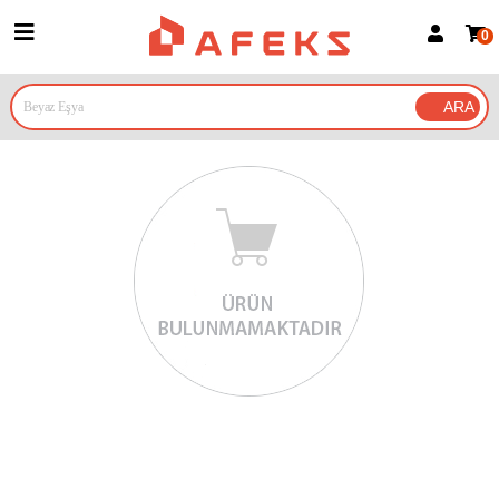
0
Üye Girişi
Üye Ol
Google İle Bağlan