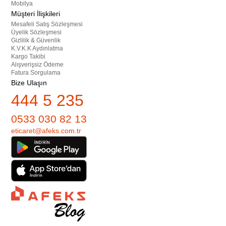
Mobilya
Müşteri İlişkileri
Mesafeli Satış Sözleşmesi
Üyelik Sözleşmesi
Gizlilik & Güvenlik
K.V.K.K Aydınlatma
Kargo Takibi
Alışverişsiz Ödeme
Fatura Sorgulama
Bize Ulaşın
444 5 235
0533 030 82 13
eticaret@afeks.com.tr