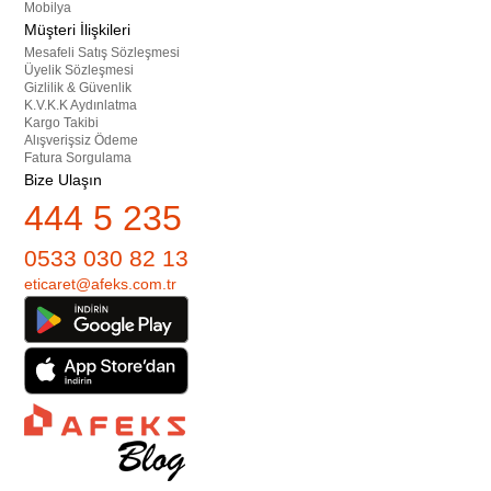
Mobilya
Müşteri İlişkileri
Mesafeli Satış Sözleşmesi
Üyelik Sözleşmesi
Gizlilik & Güvenlik
K.V.K.K Aydınlatma
Kargo Takibi
Alışverişsiz Ödeme
Fatura Sorgulama
Bize Ulaşın
444 5 235
0533 030 82 13
eticaret@afeks.com.tr