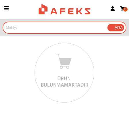
0
Üye Girişi
Üye Ol
Google İle Bağlan