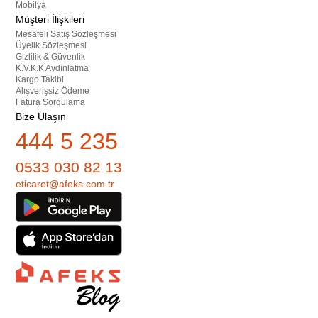
Mobilya
Müşteri İlişkileri
Mesafeli Satış Sözleşmesi
Üyelik Sözleşmesi
Gizlilik & Güvenlik
K.V.K.K Aydınlatma
Kargo Takibi
Alışverişsiz Ödeme
Fatura Sorgulama
Bize Ulaşın
444 5 235
0533 030 82 13
eticaret@afeks.com.tr