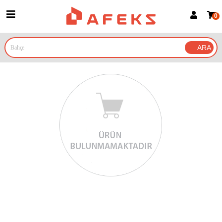
0
Üye Girişi
Üye Ol
Google İle Bağlan