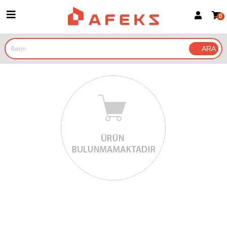
0
Üye Girişi
Üye Ol
Google İle Bağlan