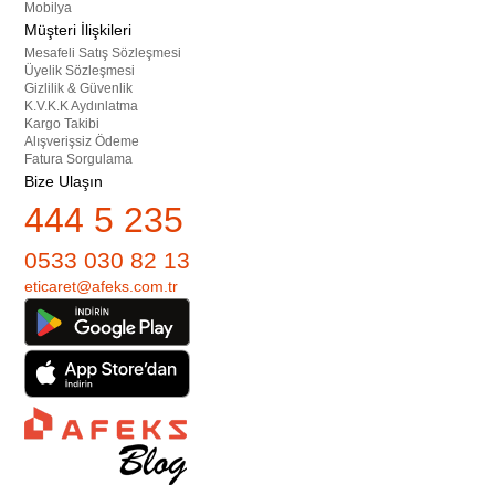
Mobilya
Müşteri İlişkileri
Mesafeli Satış Sözleşmesi
Üyelik Sözleşmesi
Gizlilik & Güvenlik
K.V.K.K Aydınlatma
Kargo Takibi
Alışverişsiz Ödeme
Fatura Sorgulama
Bize Ulaşın
444 5 235
0533 030 82 13
eticaret@afeks.com.tr