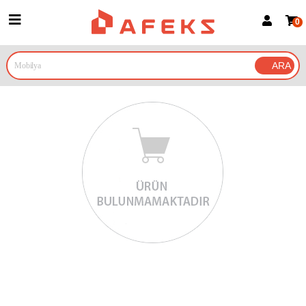
0
Üye Girişi
Üye Ol
Google İle Bağlan