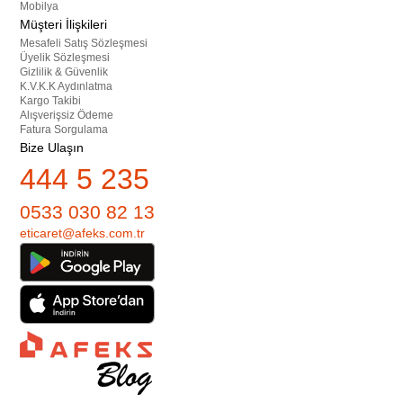
Mobilya
Müşteri İlişkileri
Mesafeli Satış Sözleşmesi
Üyelik Sözleşmesi
Gizlilik & Güvenlik
K.V.K.K Aydınlatma
Kargo Takibi
Alışverişsiz Ödeme
Fatura Sorgulama
Bize Ulaşın
444 5 235
0533 030 82 13
eticaret@afeks.com.tr