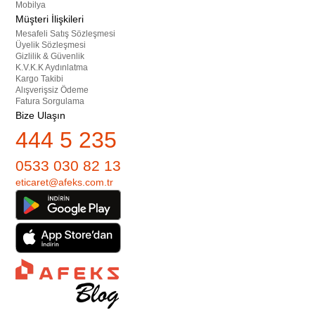
Mobilya
Müşteri İlişkileri
Mesafeli Satış Sözleşmesi
Üyelik Sözleşmesi
Gizlilik & Güvenlik
K.V.K.K Aydınlatma
Kargo Takibi
Alışverişsiz Ödeme
Fatura Sorgulama
Bize Ulaşın
444 5 235
0533 030 82 13
eticaret@afeks.com.tr