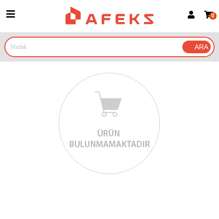
0
Üye Girişi
Üye Ol
Google İle Bağlan