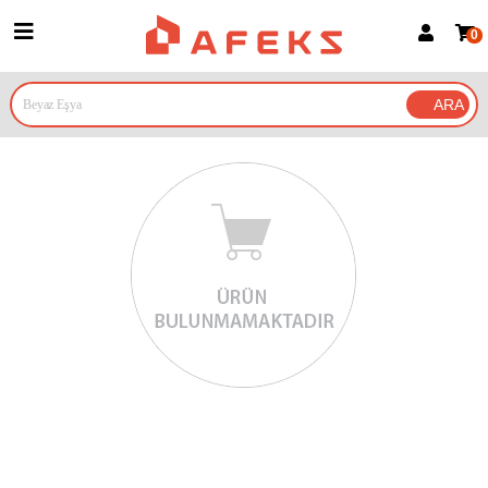
0
Üye Girişi
Üye Ol
Google İle Bağlan