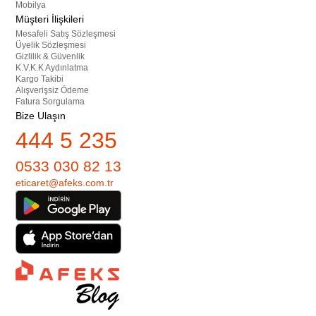
Mobilya
Müşteri İlişkileri
Mesafeli Satış Sözleşmesi
Üyelik Sözleşmesi
Gizlilik & Güvenlik
K.V.K.K Aydınlatma
Kargo Takibi
Alışverişsiz Ödeme
Fatura Sorgulama
Bize Ulaşın
444 5 235
0533 030 82 13
eticaret@afeks.com.tr