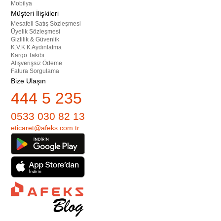
Mobilya
Müşteri İlişkileri
Mesafeli Satış Sözleşmesi
Üyelik Sözleşmesi
Gizlilik & Güvenlik
K.V.K.K Aydınlatma
Kargo Takibi
Alışverişsiz Ödeme
Fatura Sorgulama
Bize Ulaşın
444 5 235
0533 030 82 13
eticaret@afeks.com.tr