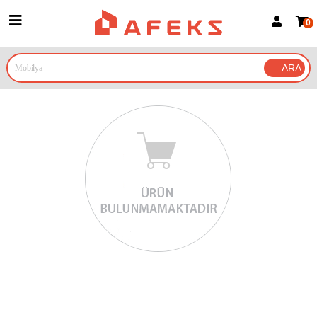
0
Üye Girişi
Üye Ol
Google İle Bağlan