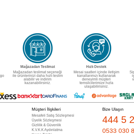
Mağazadan Teslimat
Hızlı Destek
Mağazadan teslimat seçeneği
Mesai saatleri içinde iletişim
Si
rgo
ile ürünlerinizi daha hızlı teslim
kanallarımızı kullanarak
i
alabilir ve indirim
deneyimli müşteri
v
kazanabilirsiniz.
temsilcilerimize hızla
ulaşabilirisiniz.
Müşteri İlişkileri
Bize Ulaşın
Mesafeli Satış Sözleşmesi
444 5 
Üyelik Sözleşmesi
Gizlilik & Güvenlik
0533 030 
K.V.K.K Aydınlatma