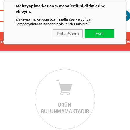
afeksyapimarket.com masaüstü bildirimlerine
ekleyin.
Toptan
afeksyapimarket.com özel fırsatlardan ve güncel
kampanyalardan haberiniz olsun ister misiniz?
Daha Sonra
Evet
ya
Elektrikli El Aleti
Aydınlatma ve Elektrik
Dekorasyon ve Ev Gere