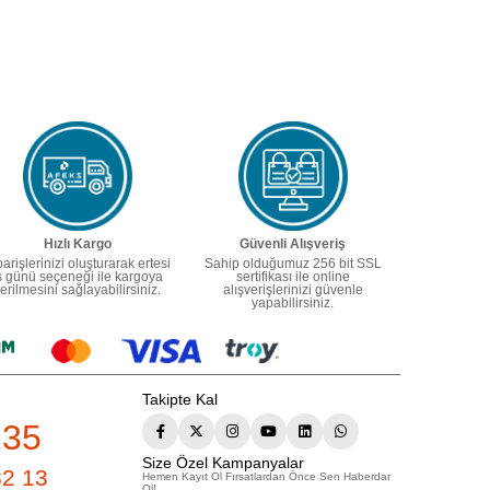
Hızlı Kargo
Güvenli Alışveriş
parişlerinizi oluşturarak ertesi
Sahip olduğumuz 256 bit SSL
ş günü seçeneği ile kargoya
sertifikası ile online
erilmesini sağlayabilirsiniz.
alışverişlerinizi güvenle
yapabilirsiniz.
Takipte Kal
235
Size Özel Kampanyalar
82 13
Hemen Kayıt Ol Fırsatlardan Önce Sen Haberdar
Ol!