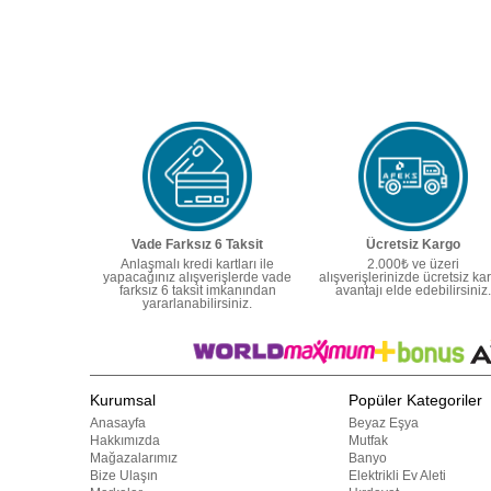
Vade Farksız 6 Taksit
Ücretsiz Kargo
Anlaşmalı kredi kartları ile
2.000₺ ve üzeri
yapacağınız alışverişlerde vade
alışverişlerinizde ücretsiz ka
farksız 6 taksit imkanından
avantajı elde edebilirsiniz.
yararlanabilirsiniz.
Kurumsal
Popüler Kategoriler
Anasayfa
Beyaz Eşya
Hakkımızda
Mutfak
Mağazalarımız
Banyo
Bize Ulaşın
Elektrikli Ev Aleti