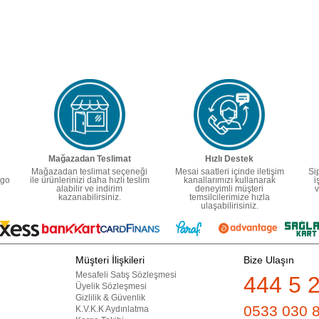
Mağazadan Teslimat
Hızlı Destek
Mağazadan teslimat seçeneği
Mesai saatleri içinde iletişim
Si
rgo
ile ürünlerinizi daha hızlı teslim
kanallarımızı kullanarak
i
alabilir ve indirim
deneyimli müşteri
v
kazanabilirsiniz.
temsilcilerimize hızla
ulaşabilirisiniz.
Müşteri İlişkileri
Bize Ulaşın
Mesafeli Satış Sözleşmesi
444 5 
Üyelik Sözleşmesi
Gizlilik & Güvenlik
0533 030 
K.V.K.K Aydınlatma