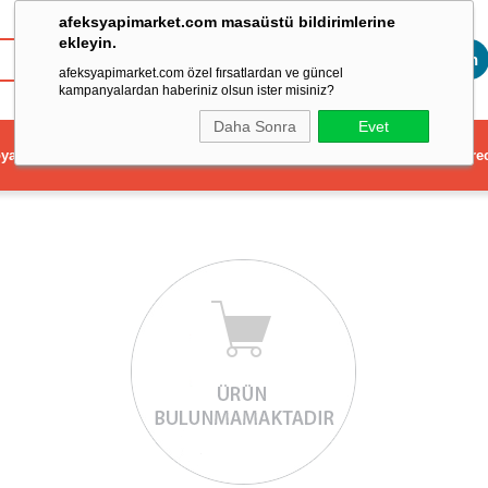
afeksyapimarket.com masaüstü bildirimlerine
ekleyin.
Toptan
afeksyapimarket.com özel fırsatlardan ve güncel
kampanyalardan haberiniz olsun ister misiniz?
Daha Sonra
Evet
ya
Elektrikli El Aleti
Aydınlatma ve Elektrik
Dekorasyon ve Ev Gere