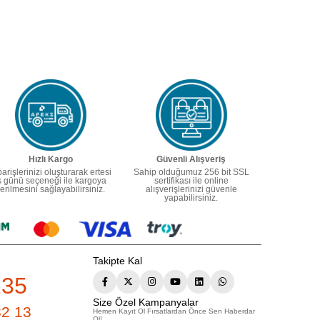
Hızlı Kargo
Güvenli Alışveriş
parişlerinizi oluşturarak ertesi
Sahip olduğumuz 256 bit SSL
ş günü seçeneği ile kargoya
sertifikası ile online
erilmesini sağlayabilirsiniz.
alışverişlerinizi güvenle
yapabilirsiniz.
Takipte Kal
235
Size Özel Kampanyalar
82 13
Hemen Kayıt Ol Fırsatlardan Önce Sen Haberdar
Ol!