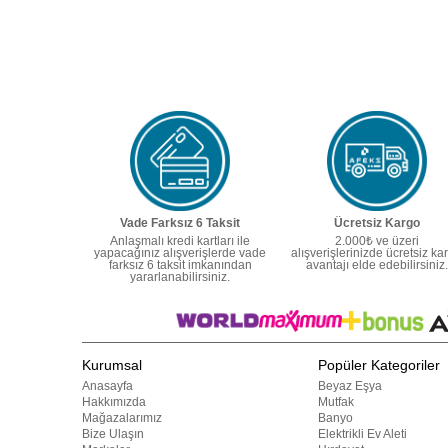
Vade Farksız 6 Taksit
Ücretsiz Kargo
Anlaşmalı kredi kartları ile
2.000₺ ve üzeri
yapacağınız alışverişlerde vade
alışverişlerinizde ücretsiz ka
farksız 6 taksit imkanından
avantajı elde edebilirsiniz.
yararlanabilirsiniz.
Kurumsal
Popüler Kategoriler
Anasayfa
Beyaz Eşya
Hakkımızda
Mutfak
Mağazalarımız
Banyo
Bize Ulaşın
Elektrikli Ev Aleti