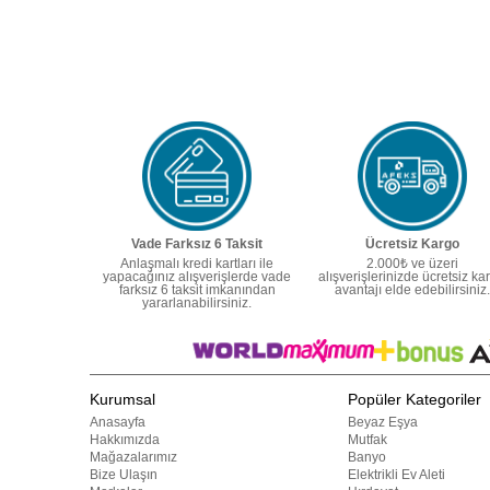
Vade Farksız 6 Taksit
Ücretsiz Kargo
Anlaşmalı kredi kartları ile
2.000₺ ve üzeri
yapacağınız alışverişlerde vade
alışverişlerinizde ücretsiz ka
farksız 6 taksit imkanından
avantajı elde edebilirsiniz.
yararlanabilirsiniz.
Kurumsal
Popüler Kategoriler
Anasayfa
Beyaz Eşya
Hakkımızda
Mutfak
Mağazalarımız
Banyo
Bize Ulaşın
Elektrikli Ev Aleti