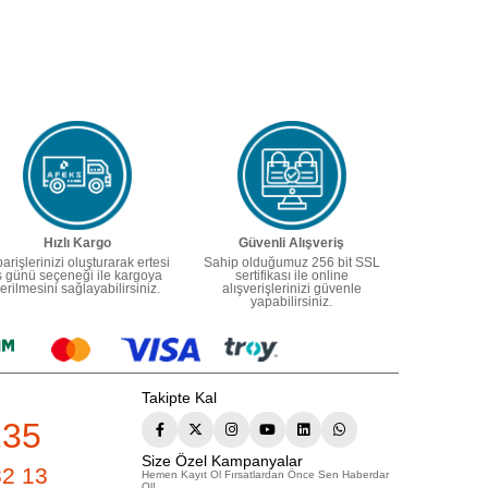
Hızlı Kargo
Güvenli Alışveriş
parişlerinizi oluşturarak ertesi
Sahip olduğumuz 256 bit SSL
ş günü seçeneği ile kargoya
sertifikası ile online
erilmesini sağlayabilirsiniz.
alışverişlerinizi güvenle
yapabilirsiniz.
Takipte Kal
235
Size Özel Kampanyalar
82 13
Hemen Kayıt Ol Fırsatlardan Önce Sen Haberdar
Ol!