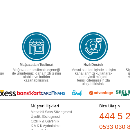
Mağazadan Teslimat
Hızlı Destek
Mağazadan teslimat seçeneği
Mesai saatleri içinde iletişim
Si
rgo
ile ürünlerinizi daha hızlı teslim
kanallarımızı kullanarak
i
alabilir ve indirim
deneyimli müşteri
v
kazanabilirsiniz.
temsilcilerimize hızla
ulaşabilirisiniz.
Müşteri İlişkileri
Bize Ulaşın
Mesafeli Satış Sözleşmesi
444 5 
Üyelik Sözleşmesi
Gizlilik & Güvenlik
0533 030 
K.V.K.K Aydınlatma