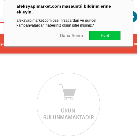
afeksyapimarket.com masaüstü bildirimlerine
ekleyin.
Toptan
afeksyapimarket.com özel fırsatlardan ve güncel
kampanyalardan haberiniz olsun ister misiniz?
Daha Sonra
Evet
ya
Elektrikli El Aleti
Aydınlatma ve Elektrik
Dekorasyon ve Ev Gere