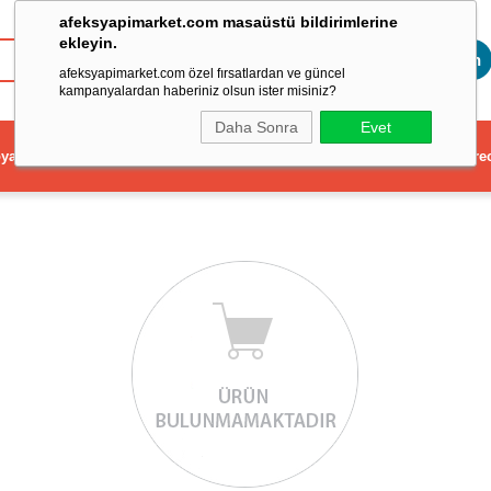
afeksyapimarket.com masaüstü bildirimlerine
ekleyin.
Toptan
afeksyapimarket.com özel fırsatlardan ve güncel
kampanyalardan haberiniz olsun ister misiniz?
Daha Sonra
Evet
ya
Elektrikli El Aleti
Aydınlatma ve Elektrik
Dekorasyon ve Ev Gere