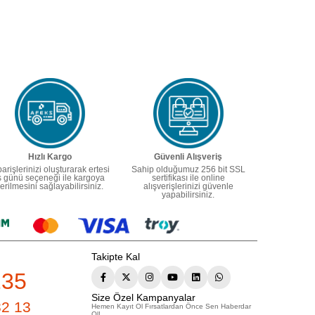
Hızlı Kargo
Güvenli Alışveriş
parişlerinizi oluşturarak ertesi
Sahip olduğumuz 256 bit SSL
ş günü seçeneği ile kargoya
sertifikası ile online
erilmesini sağlayabilirsiniz.
alışverişlerinizi güvenle
yapabilirsiniz.
Takipte Kal
235
Size Özel Kampanyalar
82 13
Hemen Kayıt Ol Fırsatlardan Önce Sen Haberdar
Ol!