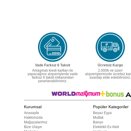
Vade Farksız 6 Taksit
Ücretsiz Kargo
Anlaşmalı kredi kartları ile
2.000₺ ve üzeri
yapacağınız alışverişlerde vade
alışverişlerinizde ücretsiz ka
farksız 6 taksit imkanından
avantajı elde edebilirsiniz.
yararlanabilirsiniz.
Kurumsal
Popüler Kategoriler
Anasayfa
Beyaz Eşya
Hakkımızda
Mutfak
Mağazalarımız
Banyo
Bize Ulaşın
Elektrikli Ev Aleti