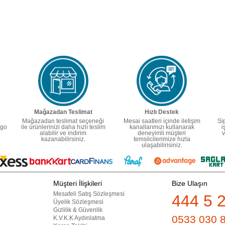
Mağazadan Teslimat
Hızlı Destek
Mağazadan teslimat seçeneği
Mesai saatleri içinde iletişim
Si
rgo
ile ürünlerinizi daha hızlı teslim
kanallarımızı kullanarak
i
alabilir ve indirim
deneyimli müşteri
v
kazanabilirsiniz.
temsilcilerimize hızla
ulaşabilirisiniz.
Müşteri İlişkileri
Bize Ulaşın
Mesafeli Satış Sözleşmesi
444 5 
Üyelik Sözleşmesi
Gizlilik & Güvenlik
0533 030 
K.V.K.K Aydınlatma