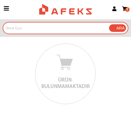
0
Üye Girişi
Üye Ol
Google İle Bağlan