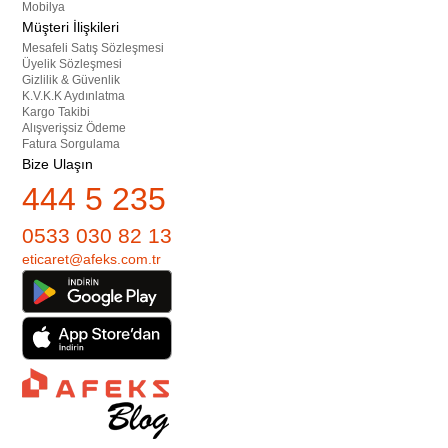
Mobilya
Müşteri İlişkileri
Mesafeli Satış Sözleşmesi
Üyelik Sözleşmesi
Gizlilik & Güvenlik
K.V.K.K Aydınlatma
Kargo Takibi
Alışverişsiz Ödeme
Fatura Sorgulama
Bize Ulaşın
444 5 235
0533 030 82 13
eticaret@afeks.com.tr