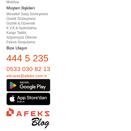
Mobilya
Müşteri İlişkileri
Mesafeli Satış Sözleşmesi
Üyelik Sözleşmesi
Gizlilik & Güvenlik
K.V.K.K Aydınlatma
Kargo Takibi
Alışverişsiz Ödeme
Fatura Sorgulama
Bize Ulaşın
444 5 235
0533 030 82 13
eticaret@afeks.com.tr