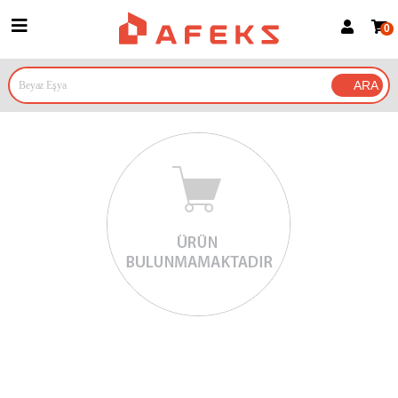
0
Üye Girişi
Üye Ol
Google İle Bağlan