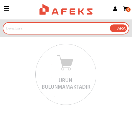
0
Üye Girişi
Üye Ol
Google İle Bağlan