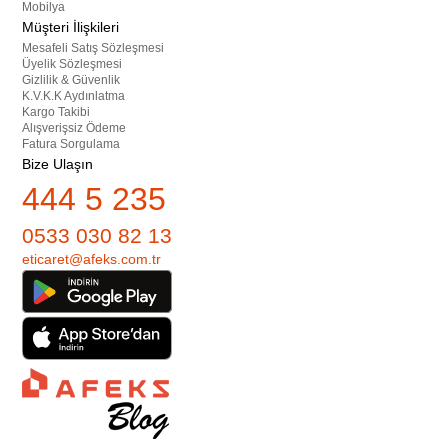
Mobilya
Müşteri İlişkileri
Mesafeli Satış Sözleşmesi
Üyelik Sözleşmesi
Gizlilik & Güvenlik
K.V.K.K Aydınlatma
Kargo Takibi
Alışverişsiz Ödeme
Fatura Sorgulama
Bize Ulaşın
444 5 235
0533 030 82 13
eticaret@afeks.com.tr