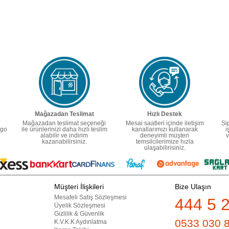
Mağazadan Teslimat
Hızlı Destek
Mağazadan teslimat seçeneği
Mesai saatleri içinde iletişim
Si
rgo
ile ürünlerinizi daha hızlı teslim
kanallarımızı kullanarak
i
alabilir ve indirim
deneyimli müşteri
v
kazanabilirsiniz.
temsilcilerimize hızla
ulaşabilirisiniz.
Müşteri İlişkileri
Bize Ulaşın
Mesafeli Satış Sözleşmesi
444 5 
Üyelik Sözleşmesi
Gizlilik & Güvenlik
0533 030 
K.V.K.K Aydınlatma