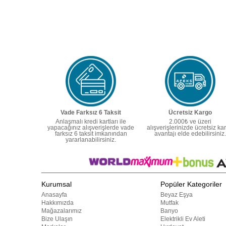
Vade Farksız 6 Taksit
Ücretsiz Kargo
Anlaşmalı kredi kartları ile
2.000₺ ve üzeri
yapacağınız alışverişlerde vade
alışverişlerinizde ücretsiz ka
farksız 6 taksit imkanından
avantajı elde edebilirsiniz.
yararlanabilirsiniz.
Kurumsal
Popüler Kategoriler
Anasayfa
Beyaz Eşya
Hakkımızda
Mutfak
Mağazalarımız
Banyo
Bize Ulaşın
Elektrikli Ev Aleti