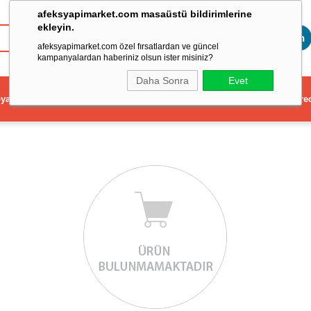
afeksyapimarket.com masaüstü bildirimlerine
ekleyin.
Toptan
afeksyapimarket.com özel fırsatlardan ve güncel
kampanyalardan haberiniz olsun ister misiniz?
Daha Sonra
Evet
ya
Elektrikli El Aleti
Aydınlatma ve Elektrik
Dekorasyon ve Ev Gere