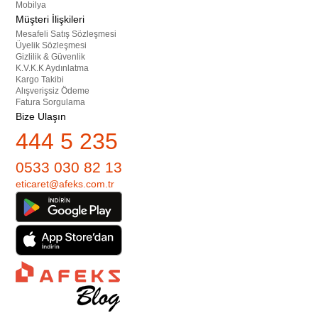
Mobilya
Müşteri İlişkileri
Mesafeli Satış Sözleşmesi
Üyelik Sözleşmesi
Gizlilik & Güvenlik
K.V.K.K Aydınlatma
Kargo Takibi
Alışverişsiz Ödeme
Fatura Sorgulama
Bize Ulaşın
444 5 235
0533 030 82 13
eticaret@afeks.com.tr