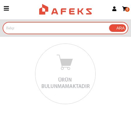
0
Üye Girişi
Üye Ol
Google İle Bağlan