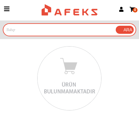
0
Üye Girişi
Üye Ol
Google İle Bağlan