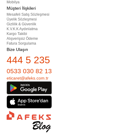
Mobilya
Müşteri İlişkileri
Mesafeli Satış Sözleşmesi
Üyelik Sözleşmesi
Gizlilik & Güvenlik
K.V.K.K Aydınlatma
Kargo Takibi
Alışverişsiz Ödeme
Fatura Sorgulama
Bize Ulaşın
444 5 235
0533 030 82 13
eticaret@afeks.com.tr