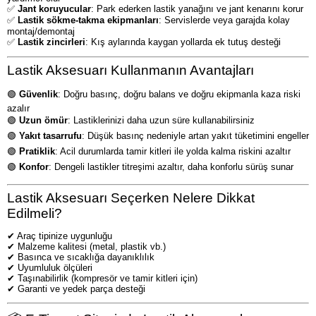
✅
Jant koruyucular
: Park ederken lastik yanağını ve jant kenarını korur
✅
Lastik sökme-takma ekipmanları
: Servislerde veya garajda kolay
montaj/demontaj
✅
Lastik zincirleri
: Kış aylarında kaygan yollarda ek tutuş desteği
Lastik Aksesuarı Kullanmanın Avantajları
🟢
Güvenlik
: Doğru basınç, doğru balans ve doğru ekipmanla kaza riski
azalır
🟢
Uzun ömür
: Lastiklerinizi daha uzun süre kullanabilirsiniz
🟢
Yakıt tasarrufu
: Düşük basınç nedeniyle artan yakıt tüketimini engeller
🟢
Pratiklik
: Acil durumlarda tamir kitleri ile yolda kalma riskini azaltır
🟢
Konfor
: Dengeli lastikler titreşimi azaltır, daha konforlu sürüş sunar
Lastik Aksesuarı Seçerken Nelere Dikkat
Edilmeli?
✔ Araç tipinize uygunluğu
✔ Malzeme kalitesi (metal, plastik vb.)
✔ Basınca ve sıcaklığa dayanıklılık
✔ Uyumluluk ölçüleri
✔ Taşınabilirlik (kompresör ve tamir kitleri için)
✔ Garanti ve yedek parça desteği