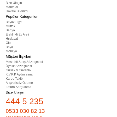
Bize Ulaşın
Markalar
Havale Bildirimi
Popüler Kategoriler
Beyaz Eşya
Mutfak
Banyo
Elektrikli Ev Aleti
Hırdavat
Oto
Boya
Mobilya
Müşteri İlişkileri
Mesafeli Satış Sözleşmesi
Üyelik Sözleşmesi
Gizlilik & Güvenlik
K.V.K.K Aydınlatma
Kargo Takibi
Alışverişsiz Ödeme
Fatura Sorgulama
Bize Ulaşın
444 5 235
0533 030 82 13
eticaret@afeks.com.tr