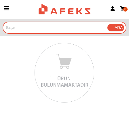
0
Üye Girişi
Üye Ol
Google İle Bağlan