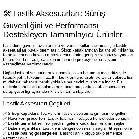
🛠️ Lastik Aksesuarları: Sürüş
Güvenliğini ve Performansı
Destekleyen Tamamlayıcı Ürünler
Lastiklerin güvenli, uzun ömürlü ve verimli kullanılabilmesi için
lastik
aksesuarları
büyük önem taşır. Sibop kapaklarından balans ağırlıklarına,
tamir kitlerinden hava kompresörlerine kadar geniş bir yelpazeye yayılan
bu ürünler, hem araç sahiplerinin hem de profesyonel servislerin
vazgeçilmez yardımcılarıdır.
Doğru lastik aksesuarlarını kullanmak; hava basıncını ideal düzeyde
tutarak yakıt tüketimini azaltır, lastik ömrünü uzatır ve ani arızalarda hızlı
müdahale imkanı sunarak yolda kalma riskini minimuma indirir. Bu
nedenle hem binek araçlarda hem ticari araçlarda lastik aksesuarları,
sürüş güvenliği açısından kritik bir tamamlayıcıdır.
Lastik Aksesuarı Çeşitleri
✅
Sibop kapakları
: Toz ve kirin lastik siboplarına girmesini engeller
✅
Hava kompresörleri
: Lastik basıncını kolayca kontrol eder ve şişirir
✅
Lastik tamir kitleri
: Yol yardımı gelene kadar hızlı onarım sağlar
✅
Balans ağırlıkları
: Lastiklerin dengeli dönmesini sağlar, titreşimi önler
✅
Lastik basınç göstergeleri
: Basıncı anlık ölçüp takip etmenize
yardımcı olur