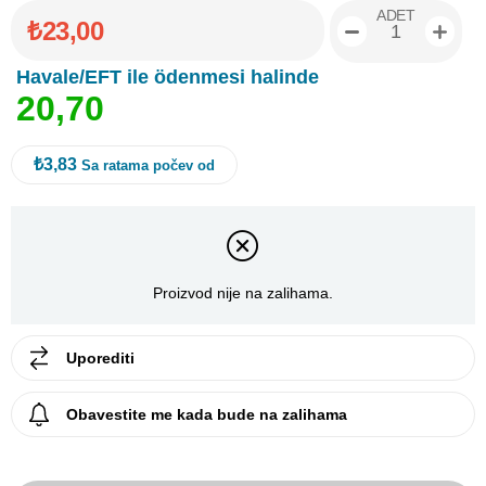
ADET
₺23,00
Havale/EFT ile ödenmesi halinde
2
0
,
7
0
₺3,83
Sa ratama počev od
Proizvod nije na zalihama.
Uporediti
Obavestite me kada bude na zalihama