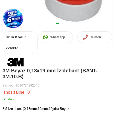
Ürün Kodu:
Whatsapp
Telefon
224897
3M Beyaz 0,13x19 mm İzolebant (BANT-
3M.10.B)
Bar-kod
:
8690734382545
Iznos zalihe
:
0
Isti dan
3M-İzolebant (0,13mmx19mmx10yds) Beyaz