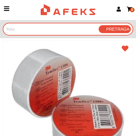
0
Prijava za članove
Prijavite se
Prijavite se Google nalogom