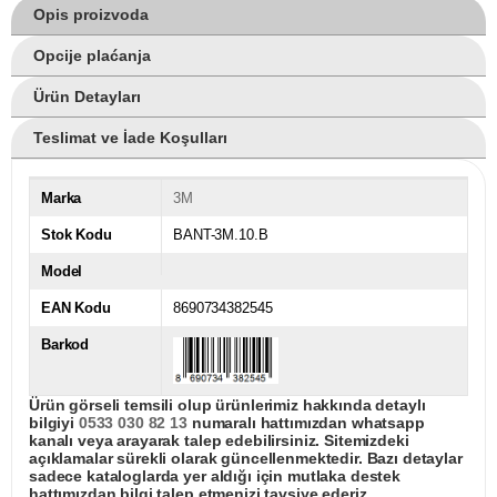
Opis proizvoda
Opcije plaćanja
Ürün Detayları
Teslimat ve İade Koşulları
Marka
3M
Stok Kodu
BANT-3M.10.B
Model
EAN Kodu
8690734382545
Barkod
Ürün görseli temsili olup ürünlerimiz hakkında detaylı
bilgiyi
0533 030 82 13
numaralı hattımızdan whatsapp
kanalı veya arayarak talep edebilirsiniz. Sitemizdeki
açıklamalar sürekli olarak güncellenmektedir. Bazı detaylar
sadece kataloglarda yer aldığı için mutlaka destek
hattımızdan bilgi talep etmenizi tavsiye ederiz.