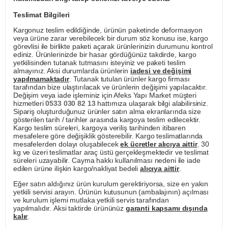
Teslimat Bilgileri
Kargonuz teslim edildiğinde, ürünün paketinde deformasyon
veya ürüne zarar verebilecek bir durum söz konusu ise, kargo
görevlisi ile birlikte paketi açarak ürünlerinizin durumunu kontrol
ediniz. Ürünlerinizde bir hasar gördüğünüz takdirde, kargo
yetkilisinden tutanak tutmasını isteyiniz ve paketi teslim
almayınız. Aksi durumlarda ürünlerin
iadesi ve değişimi
yapılmamaktadır
. Tutanak tutulan ürünler kargo firması
tarafından bize ulaştırılacak ve ürünlerin değişimi yapılacaktır.
Değişim veya iade işleminiz için Afeks Yapı Market müşteri
hizmetleri
0533 030 82 13
hattımıza ulaşarak bilgi alabilirsiniz.
Sipariş oluşturduğunuz ürünler satın alma ekranlarında size
gösterilen tarih / tarihler arasında kargoya teslim edilecektir.
Kargo teslim süreleri, kargoya veriliş tarihinden itibaren
mesafelere göre değişiklik gösterebilir. Kargo teslimatlarında
mesafelerden dolayı oluşabilecek
ek ücretler alıcıya aittir
. 30
kg ve üzeri teslimatlar araç üstü gerçekleşmektedir ve teslimat
süreleri uzayabilir. Cayma hakkı kullanılması nedeni ile iade
edilen ürüne ilişkin kargo/nakliyat bedeli
alıcıya aittir
.
Eğer satın aldığınız ürün kurulum gerektiriyorsa, size en yakın
yetkili servisi arayın. Ürünün kutusunun (ambalajının) açılması
ve kurulum işlemi mutlaka yetkili servis tarafından
yapılmalıdır. Aksi taktirde ürününüz
garanti kapsamı dışında
kalır
.