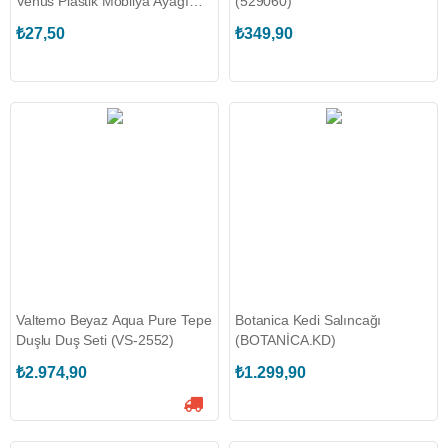
Venüs Plastik Mobilya Ayağı
(529060)
(TRLSN.19-1089-03)
₺27,50
₺349,90
Valtemo Beyaz Aqua Pure Tepe
Botanica Kedi Salıncağı
Duşlu Duş Seti (VS-2552)
(BOTANİCA.KD)
₺2.974,90
₺1.299,90