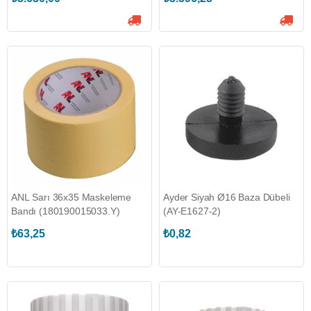
ANL Sarı 36x35 Maskeleme
Ayder Siyah Ø16 Baza Dübeli
Bandı (180190015033.Y)
(AY-E1627-2)
₺63,25
₺0,82