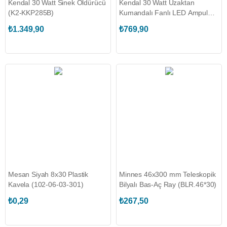
Kendal 30 Watt Sinek Öldürücü
Kendal 30 Watt Uzaktan
(K2-KKP285B)
Kumandalı Fanlı LED Ampul
(K2-KES472)
₺1.349,90
₺769,90
Mesan Siyah 8x30 Plastik
Minnes 46x300 mm Teleskopik
Kavela (102-06-03-301)
Bilyalı Bas-Aç Ray (BLR.46*30)
₺0,29
₺267,50