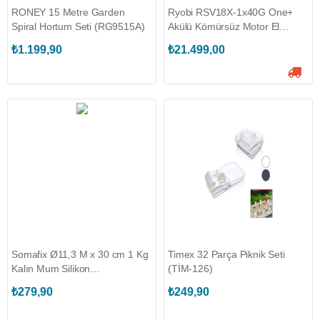
RONEY 15 Metre Garden
Ryobi RSV18X-1x40G One+
Spiral Hortum Seti (RG9515A)
Akülü Kömürsüz Motor El
Süpürgesi (T5133005660)
₺1.199,90
₺21.499,00
Somafix Ø11,3 M x 30 cm 1 Kg
Timex 32 Parça Piknik Seti
Kalın Mum Silikon
(TİM-126)
(SOMAFIX.S85)
₺279,90
₺249,90