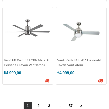
Vanti 60 Watt KCF286 Metal 6
Vanti Vanti KCF287 Dekoratif
Pervaneli Tavan Vantilatörü
Tavan Vantilatörü
(VANTİ.KCF286)
(VANTİ.KCF287-40W)
₺4.999,00
₺4.999,00
1
2
3
...
57
>