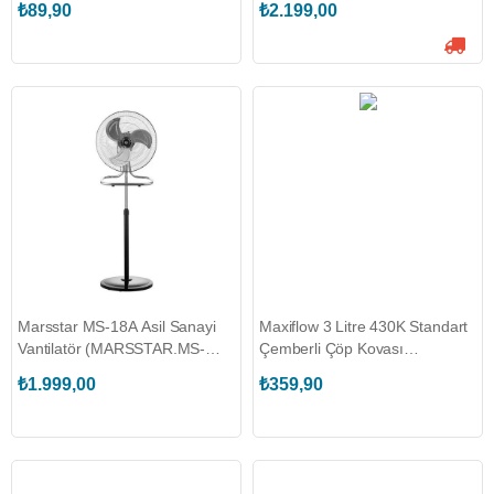
₺89,90
₺2.199,00
Marsstar MS-18A Asil Sanayi
Maxiflow 3 Litre 430K Standart
Vantilatör (MARSSTAR.MS-
Çemberli Çöp Kovası
18A)
(4504.1924S.430.03)
₺1.999,00
₺359,90