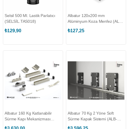
Selsil 500 Ml. Lastik Parlatıcı
Albatur 120x200 mm
(SELSİL.TAS018)
Alüminyum Koza Menfez (ALB-
M40 0700 001)
₺129,90
₺127,25
Albatur 160 Kg Katlanabilir
Albatur 70 Kg 2 Yöne Soft
Sürme Kapı Mekanizması
Sürme Kapak Sistemi (ALB-
(ALB-M22 9400)
M03 SRG 300)
₺3.630,00
₺3.596,25