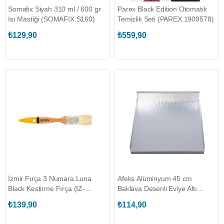
Somafix Siyah 310 ml / 600 gr
Parex Black Edition Otomatik
Isı Mastiği (SOMAFIX.S160)
Temizlik Seti (PAREX.1909578)
₺129,90
₺559,90
İzmir Fırça 3 Numara Luna
Afeks Alüminyum 45 cm
Black Kestirme Fırça (İZ-
Baklava Desenli Eviye Altı
003200)
(AFX-EA-45)
₺139,90
₺114,90