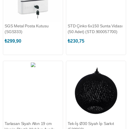
SGS Metal Posta Kutusu
STD Çinko 6x150 Sunta Vidası
(SGS333)
(50 Adet) (STD.900057700)
₺299,90
₺230,75
Tarlasan Siyah Altın 19 cm
Tek-İş Ø30 Siyah İp Sarkıt