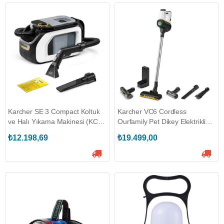
Karcher SE 3 Compact Koltuk
Karcher VC6 Cordless
ve Halı Yıkama Makinesi (KCR-
Ourfamily Pet Dikey Elektrikli
10815300)
Süpürge (KCR-11986730)
₺12.198,69
₺19.499,00