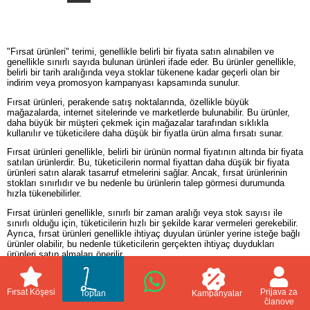
"Fırsat ürünleri" terimi, genellikle belirli bir fiyata satın alınabilen ve
genellikle sınırlı sayıda bulunan ürünleri ifade eder. Bu ürünler genellikle,
belirli bir tarih aralığında veya stoklar tükenene kadar geçerli olan bir
indirim veya promosyon kampanyası kapsamında sunulur.
Fırsat ürünleri, perakende satış noktalarında, özellikle büyük
mağazalarda, internet sitelerinde ve marketlerde bulunabilir. Bu ürünler,
daha büyük bir müşteri çekmek için mağazalar tarafından sıklıkla
kullanılır ve tüketicilere daha düşük bir fiyatla ürün alma fırsatı sunar.
Fırsat ürünleri genellikle, belirli bir ürünün normal fiyatının altında bir fiyata
satılan ürünlerdir. Bu, tüketicilerin normal fiyattan daha düşük bir fiyata
ürünleri satın alarak tasarruf etmelerini sağlar. Ancak, fırsat ürünlerinin
stokları sınırlıdır ve bu nedenle bu ürünlerin talep görmesi durumunda
hızla tükenebilirler.
Fırsat ürünleri genellikle, sınırlı bir zaman aralığı veya stok sayısı ile
sınırlı olduğu için, tüketicilerin hızlı bir şekilde karar vermeleri gerekebilir.
Ayrıca, fırsat ürünleri genellikle ihtiyaç duyulan ürünler yerine isteğe bağlı
ürünler olabilir, bu nedenle tüketicilerin gerçekten ihtiyaç duydukları
ürünleri satın almaları önerilir.
Fırsat ürünleri satın alırken dikkat edilmesi gereken bir diğer önemli faktör
de ürünün kalitesidir. Daha ucuz bir fiyata satın alınan ürünlerin kalitesi
Fırsat Köşesi
Prijava za
Toptan
Kampanyalar
normal fiyatlı ürünlere göre daha düşük olabilir. Bu nedenle, tüketicilerin
članove
satın almayı düşündükleri ürünleri araştırarak kalitesi hakkında bilgi