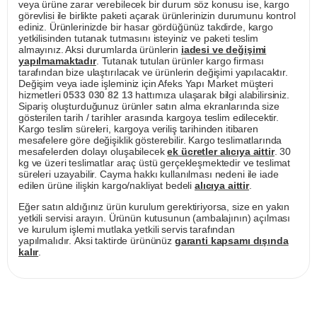
veya ürüne zarar verebilecek bir durum söz konusu ise, kargo
görevlisi ile birlikte paketi açarak ürünlerinizin durumunu kontrol
ediniz. Ürünlerinizde bir hasar gördüğünüz takdirde, kargo
yetkilisinden tutanak tutmasını isteyiniz ve paketi teslim
almayınız. Aksi durumlarda ürünlerin
iadesi ve değişimi
yapılmamaktadır
. Tutanak tutulan ürünler kargo firması
tarafından bize ulaştırılacak ve ürünlerin değişimi yapılacaktır.
Değişim veya iade işleminiz için Afeks Yapı Market müşteri
hizmetleri
0533 030 82 13
hattımıza ulaşarak bilgi alabilirsiniz.
Sipariş oluşturduğunuz ürünler satın alma ekranlarında size
gösterilen tarih / tarihler arasında kargoya teslim edilecektir.
Kargo teslim süreleri, kargoya veriliş tarihinden itibaren
mesafelere göre değişiklik gösterebilir. Kargo teslimatlarında
mesafelerden dolayı oluşabilecek
ek ücretler alıcıya aittir
. 30
kg ve üzeri teslimatlar araç üstü gerçekleşmektedir ve teslimat
süreleri uzayabilir. Cayma hakkı kullanılması nedeni ile iade
edilen ürüne ilişkin kargo/nakliyat bedeli
alıcıya aittir
.
Eğer satın aldığınız ürün kurulum gerektiriyorsa, size en yakın
yetkili servisi arayın. Ürünün kutusunun (ambalajının) açılması
ve kurulum işlemi mutlaka yetkili servis tarafından
yapılmalıdır. Aksi taktirde ürününüz
garanti kapsamı dışında
kalır
.