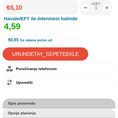
ADET
₺5,10
Havale/EFT ile ödenmesi halinde
4
,
5
9
₺0,85
Sa ratama počev od
Poručivanje telefonom
Uporediti
Opis proizvoda
Opcije plaćanja