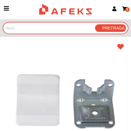
0
Prijava za članove
Prijavite se
Prijavite se Google nalogom