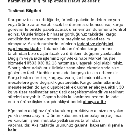
hattımızdan bilgi talep etmenizi tavsiye ederiz.
Teslimat Bilgileri
Kargonuz teslim edildiğinde, ürünün paketinde deformasyon
veya ürüne zarar verebilecek bir durum söz konusu ise, kargo
görevlisi ile birlikte paketi açarak ürünlerinizin durumunu kontrol
ediniz. Ürünlerinizde bir hasar gördüğünüz takdirde, kargo
yetkilisinden tutanak tutmasını isteyiniz ve paketi teslim
almayınız. Aksi durumlarda ürünlerin
iadesi ve değişimi
yapılmamaktadır
. Tutanak tutulan ürünler kargo firması
tarafından bize ulaştırılacak ve ürünlerin değişimi yapılacaktır.
Değişim veya iade işleminiz için Afeks Yapı Market müşteri
hizmetleri
0533 030 82 13
hattımıza ulaşarak bilgi alabilirsiniz.
Sipariş oluşturduğunuz ürünler satın alma ekranlarında size
gösterilen tarih / tarihler arasında kargoya teslim edilecektir.
Kargo teslim süreleri, kargoya veriliş tarihinden itibaren
mesafelere göre değişiklik gösterebilir. Kargo teslimatlarında
mesafelerden dolayı oluşabilecek
ek ücretler alıcıya aittir
. 30
kg ve üzeri teslimatlar araç üstü gerçekleşmektedir ve teslimat
süreleri uzayabilir. Cayma hakkı kullanılması nedeni ile iade
edilen ürüne ilişkin kargo/nakliyat bedeli
alıcıya aittir
.
Eğer satın aldığınız ürün kurulum gerektiriyorsa, size en yakın
yetkili servisi arayın. Ürünün kutusunun (ambalajının) açılması
ve kurulum işlemi mutlaka yetkili servis tarafından
yapılmalıdır. Aksi taktirde ürününüz
garanti kapsamı dışında
kalır
.