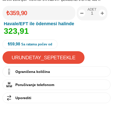
ADET
₺359,90
Havale/EFT ile ödenmesi halinde
3
2
3
,
9
1
₺59,98
Sa ratama počev od
Ograničena količina
Poručivanje telefonom
Uporediti