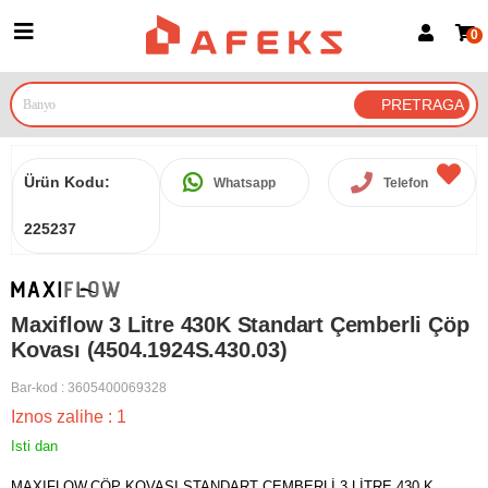
0
Prijava za članove
Prijavite se
Prijavite se Google nalogom
Ürün Kodu:
Whatsapp
Telefon
225237
Maxiflow 3 Litre 430K Standart Çemberli Çöp
Kovası (4504.1924S.430.03)
Bar-kod
:
3605400069328
Iznos zalihe
:
1
Isti dan
MAXIFLOW.ÇÖP KOVASI STANDART ÇEMBERLİ 3 LİTRE 430 K