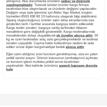
almayınız. Aksi durumlarda ürünlerin
iadesi ve değişimi
yapılmamaktadır
. Tutanak tutulan ürünler kargo firması
tarafından bize ulaştırılacak ve ürünlerin değişimi yapılacaktır.
Değişim veya iade işleminiz için Afeks Yapı Market müşteri
hizmetleri
0533 030 82 13
hattımıza ulaşarak bilgi alabilirsiniz.
Sipariş oluşturduğunuz ürünler satın alma ekranlarında size
gösterilen tarih / tarihler arasında kargoya teslim edilecektir.
Kargo teslim süreleri, kargoya veriliş tarihinden itibaren
mesafelere göre değişiklik gösterebilir. Kargo teslimatlarında
mesafelerden dolayı oluşabilecek
ek ücretler alıcıya aittir
. 30
kg ve üzeri teslimatlar araç üstü gerçekleşmektedir ve teslimat
süreleri uzayabilir. Cayma hakkı kullanılması nedeni ile iade
edilen ürüne ilişkin kargo/nakliyat bedeli
alıcıya aittir
.
Eğer satın aldığınız ürün kurulum gerektiriyorsa, size en yakın
yetkili servisi arayın. Ürünün kutusunun (ambalajının) açılması
ve kurulum işlemi mutlaka yetkili servis tarafından
yapılmalıdır. Aksi taktirde ürününüz
garanti kapsamı dışında
kalır
.