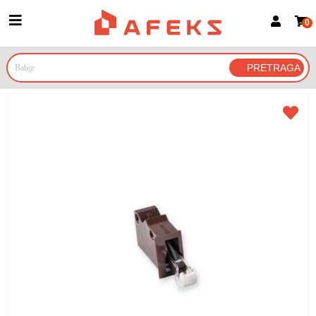
0
Prijava za članove
Prijavite se
Prijavite se Google nalogom