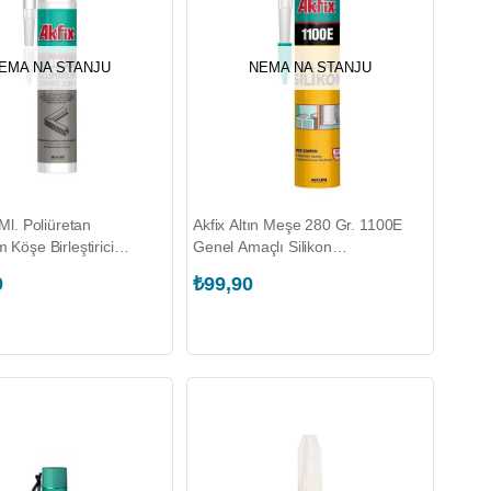
EMA NA STANJU
NEMA NA STANJU
Ml. Poliüretan
Akfix Altın Meşe 280 Gr. 1100E
Köşe Birleştirici
Genel Amaçlı Silikon
A412)
(AKFIX.SA146)
0
₺99,90