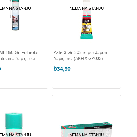
EMA NA STANJU
NEMA NA STANJU
Ml. 850 Gr. Polüretan
Akfix 3 Gr. 303 Süper Japon
ntolama Yapıştırıcı
Yapıştırıcı (AKFIX.GA003)
KFIX.FA019)
0
₺34,90
EMA NA STANJU
NEMA NA STANJU