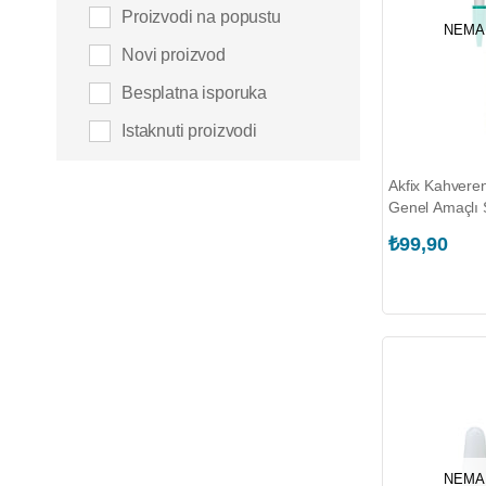
Proizvodi na popustu
NEMA
Novi proizvod
Besplatna isporuka
Istaknuti proizvodi
Akfix Kahvere
Genel Amaçlı S
(AKFIX.SA144
₺99,90
NEMA