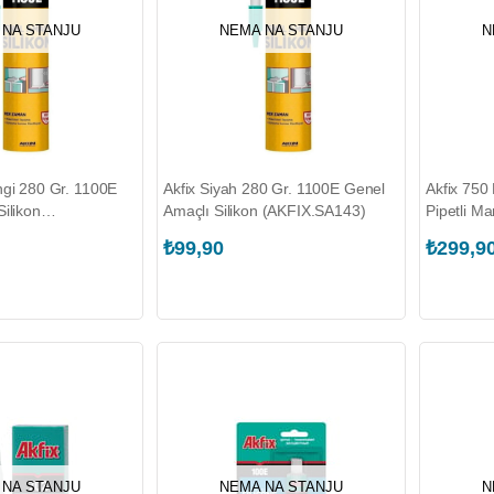
 NA STANJU
NEMA NA STANJU
N
ngi 280 Gr. 1100E
Akfix Siyah 280 Gr. 1100E Genel
Akfix 750 
ilikon
Amaçlı Silikon (AKFIX.SA143)
Pipetli Ma
)
Köpük (A
₺99,90
₺299,9
 NA STANJU
NEMA NA STANJU
N