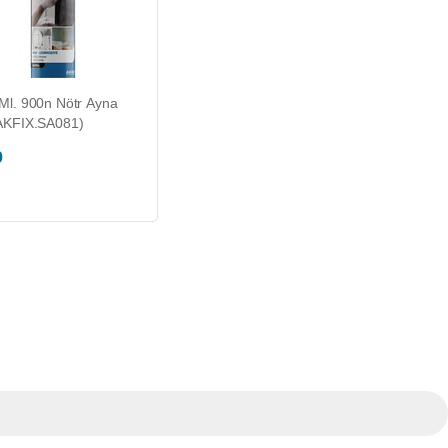
 Ml. 900n Nötr Ayna
(AKFIX.SA081)
0