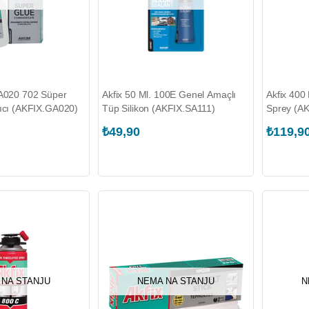
GA020 702 Süper
Akfix 50 Ml. 100E Genel Amaçlı
Akfix 400 
rıcı (AKFIX.GA020)
Tüp Silikon (AKFIX.SA111)
Sprey (A
₺49,90
₺119,9
 NA STANJU
NEMA NA STANJU
N