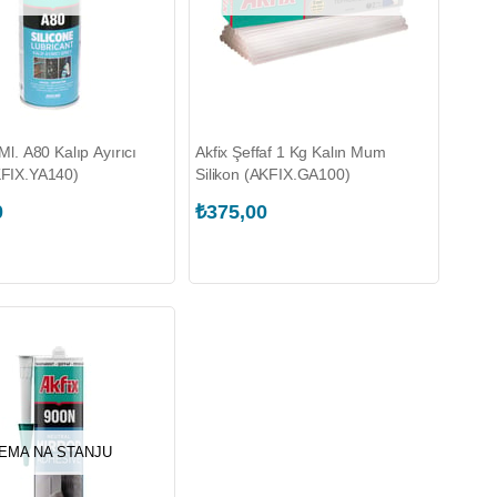
Ml. A80 Kalıp Ayırıcı
Akfix Şeffaf 1 Kg Kalın Mum
KFIX.YA140)
Silikon (AKFIX.GA100)
0
₺375,00
EMA NA STANJU