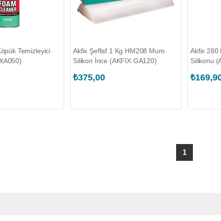
Köpük Temizleyici
Akfix Şeffaf 1 Kg HM208 Mum
Akfix 280
.XA050)
Silikon İnce (AKFIX.GA120)
Silikonu 
₺375,00
₺169,9
1