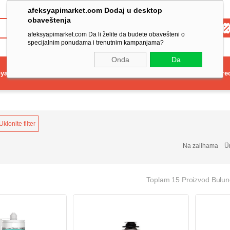
afeksyapimarket.com Dodaj u desktop
obaveštenja
Toptan
afeksyapimarket.com Da li želite da budete obavešteni o
specijalnim ponudama i trenutnim kampanjama?
Onda
Da
ya
Elektrikli El Aleti
Aydınlatma ve Elektrik
Dekorasyon ve Ev Gere
Uklonite filter
Na zalihama
Ü
Toplam 15 Proizvod Bulu