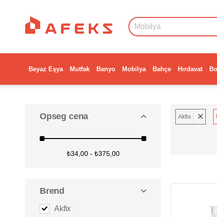
Beyaz Eşya
Mutfak
Banyo
Mobilya
Bahçe
Hırdavat
Bo
Opseg cena
Akfix
₺34,00 - ₺375,00
Brend
Akfix