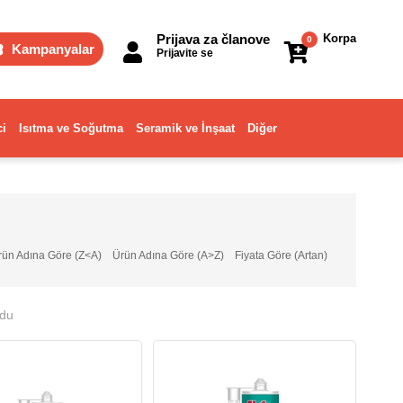
Prijava za članove
Korpa
0
Kampanyalar
Prijavite se
ci
Isıtma ve Soğutma
Seramik ve İnşaat
Diğer
rün Adına Göre (Z<A)
Ürün Adına Göre (A>Z)
Fiyata Göre (Artan)
ndu