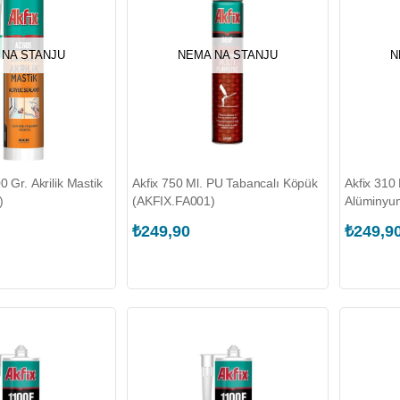
 NA STANJU
NEMA NA STANJU
N
0 Gr. Akrilik Mastik
Akfix 750 Ml. PU Tabancalı Köpük
Akfix 310 
)
(AKFIX.FA001)
Alüminyum 
(AKFIX.G
₺249,90
₺249,9