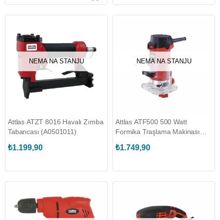
NEMA NA STANJU
NEMA NA STANJU
Attlas ATZT 8016 Havalı Zımba
Attlas ATF500 500 Watt
Tabancası (A0501011)
Formika Traşlama Makinası
(A0106002)
₺1.199,90
₺1.749,90