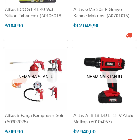
Attlas ECO ST 41 40 Watt
Attlas GMS 305 F Gönye
Silikon Tabancası (A0106018)
Kesme Makinası (A0701015)
₺184,90
₺12.049,90
NEMA NA STANJU
NEMA NA STANJU
Attlas 5 Parça Kompresör Seti
Attlas ATB 18 DD LI 18 V Akülü
(A0302025)
Matkap (A0104057)
₺769,90
₺2.940,00