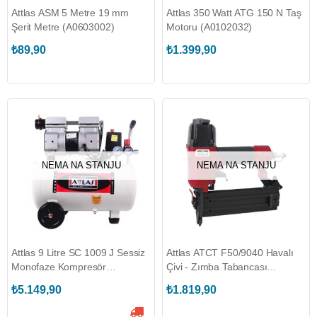
Attlas ASM 5 Metre 19 mm
Attlas 350 Watt ATG 150 N Taş
Şerit Metre (A0603002)
Motoru (A0102032)
₺89,90
₺1.399,90
NEMA NA STANJU
NEMA NA STANJU
Attlas 9 Litre SC 1009 J Sessiz
Attlas ATCT F50/9040 Havalı
Monofaze Kompresör
Çivi - Zımba Tabancası
(A0302034)
(A0501010)
₺5.149,90
₺1.819,90