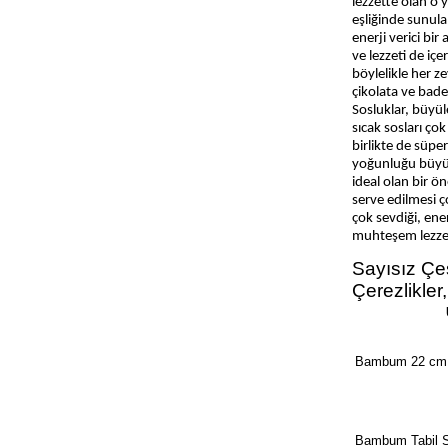
Tepsiler ve Sunum Araçları
lezzette olan o y
eşliğinde sunula
Kaşıklıklar ve Kepçelikler
enerji verici bir
ve lezzeti de içe
Sabunluklar ve Süngerlikler
böylelikle her z
Bardaklar ve Tabaklar
çikolata ve bade
Sosluklar, büyüle
Saklama Kapları ve Kavanozlar
sıcak sosları çok
birlikte de süper
Suluklar, Şişeler, Mataralar,
yoğunluğu büyüle
Sürahiler ve Termoslar
ideal olan bir ön
serve edilmesi ç
Eviyeler
çok sevdiği, ener
Baharatlıklar
muhteşem lezzetl
Çekmeceler, Kilerler ve Kör
Sayısız Çeşi
Köşeler
Çerezlikler,
Raflar, Sepetler ve Askılar
Çöp Kovaları
Bambum 22 cm L
Örtüler
Bıçaklar ve Standlar
Ayıklayıcılar, Rendeler ve
Bambum Tabil 