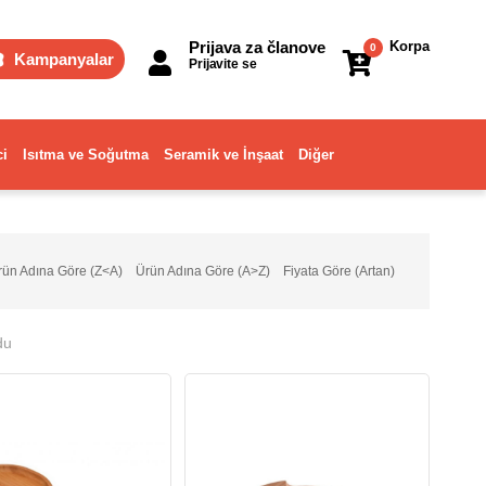
Prijava za članove
Korpa
0
Kampanyalar
Prijavite se
ci
Isıtma ve Soğutma
Seramik ve İnşaat
Diğer
rün Adına Göre (Z<A)
Ürün Adına Göre (A>Z)
Fiyata Göre (Artan)
du