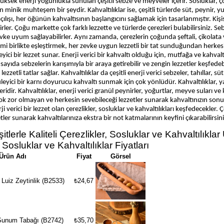
üksek enerji yoğunlukla sunulan çeşitli sebze ve meyveler içerir. Sosluklar, ço
n minik muhteşem bir şeydir. Kahvaltılıklar ise, çeşitli türlerde süt, peynir,
 açılışı, her öğünün kahvaltısının başlangıcını sağlamak için tasarlanmıştır. K
rirler. Çoğu markette çok farklı lezzette ve türlerde çerezleri bulabilirsiniz.
evke uyum sağlayabilirler. Aynı zamanda, çerezlerin çoğunda şeftali, çikolata v
mi birlikte eşleştirmek, her zevke uygun lezzetli bir tat sunduğundan herkesin
yici bir lezzet sunar. Enerji verici bir kahvaltı olduğu için, mutfağa ve kahva
 sayıda sebzelerin karışımıyla bir araya getirebilir ve zengin lezzetler keşfedeb
 lezzetli tatlar sağlar. Kahvaltılıklar da çeşitli enerji verici sebzeler, tahıllar
yici bir karnı doyurucu kahvaltı sunmak için çok yönlüdür. Kahvaltılıklar, yap
eridir. Kahvaltılıklar, enerji verici granül peynirler, yoğurtlar, meyve suları ve k
ok zor olmayan ve herkesin sevebileceği lezzetler sunarak kahvaltınızın son
ji verici bir lezzet olan çerezlikler, sosluklar ve kahvaltılıkları keşfedecekler. 
er sunarak kahvaltılarınıza ekstra bir not katmalarının keyfini çıkarabilirsini
tlerle Kaliteli Çerezlikler, Sosluklar ve Kahvaltılıklar
 Sosluklar ve Kahvaltılıklar Fiyatları
Ürün Adı
Fiyat
Görsel
uiz Zeytinlik (B2533)
₺24,67
Sunum Tabağı (B2742)
₺35,70