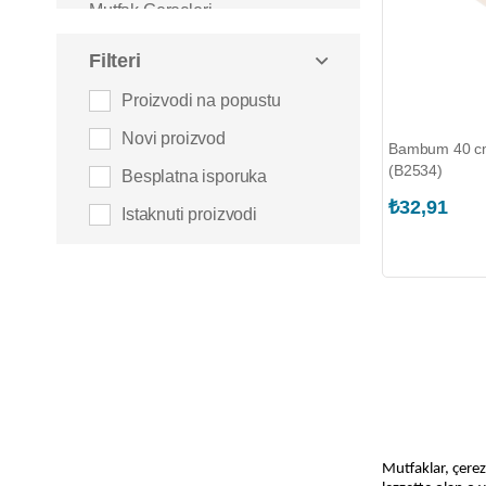
Mutfak Gereçleri
Fırçalar
Filteri
Masalar
Proizvodi na popustu
Altlıklar ve Tabanlar
Novi proizvod
Leğenler ve Kovalar
Bambum 40 cm 
(B2534)
Servis Ürünleri
Besplatna isporuka
Karıştırıcılar ve Çırpıcılar
₺32,91
Istaknuti proizvodi
Kek, Kurabiye ve Pasta
Kalıpları
Soyucular ve Doğrayıcılar
Açacaklar ve Tirbuşonlar
Yağdanlık ve Sirkelikler
Su Arıtma Cihazları
Kesme Tahtaları
Eviye Bataryaları
Mutfaklar, çerez