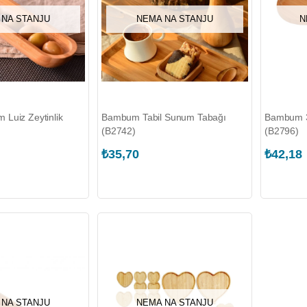
 NA STANJU
NEMA NA STANJU
N
Luiz Zeytinlik
Bambum Tabil Sunum Tabağı
Bambum 3 
(B2742)
(B2796)
₺35,70
₺42,18
 NA STANJU
NEMA NA STANJU