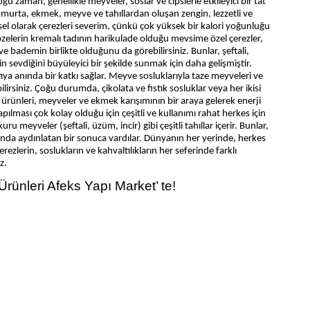
ğu zaman, genellikle meyveler, soslar ve cipslerle etkileyici bir tat
 yumurta, ekmek, meyve ve tahıllardan oluşan zengin, lezzetli ve
işisel olarak çerezleri severim, çünkü çok yüksek bir kalori yoğunluğu
 Sebzelerin kremalı tadının harikulade olduğu mevsime özel çerezler,
e bademin birlikte olduğunu da görebilirsiniz. Bunlar, şeftali,
 sevdiğini büyüleyici bir şekilde sunmak için daha gelişmiştir.
ltıya anında bir katkı sağlar. Meyve sosluklarıyla taze meyveleri ve
ilirsiniz. Çoğu durumda, çikolata ve fıstık sosluklar veya her ikisi
, süt ürünleri, meyveler ve ekmek karışımının bir araya gelerek enerji
ılması çok kolay olduğu için çeşitli ve kullanımı rahat herkes için
uru meyveler (şeftali, üzüm, incir) gibi çeşitli tahıllar içerir. Bunlar,
unda aydınlatan bir sonuca vardılar. Dünyanın her yerinde, herkes
Çerezlerin, soslukların ve kahvaltılıkların her seferinde farklı
z.
 Ürünleri Afeks Yapı Market’ te!