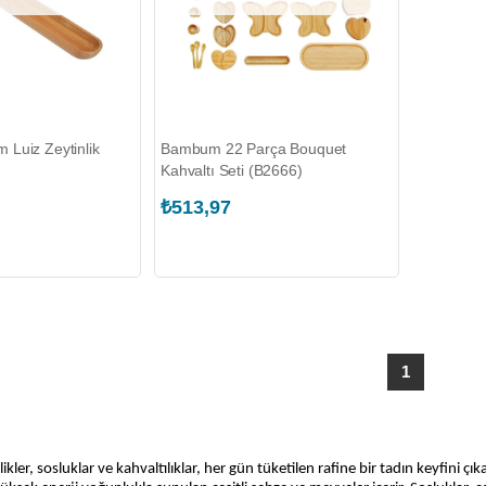
Luiz Zeytinlik
Bambum 22 Parça Bouquet
Kahvaltı Seti (B2666)
₺513,97
1
likler, sosluklar ve kahvaltılıklar, her gün tüketilen rafine bir tadın keyfini 