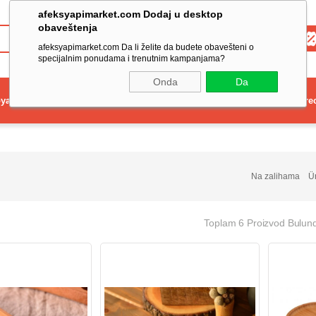
afeksyapimarket.com Dodaj u desktop
obaveštenja
Toptan
afeksyapimarket.com Da li želite da budete obavešteni o
specijalnim ponudama i trenutnim kampanjama?
Onda
Da
ya
Elektrikli El Aleti
Aydınlatma ve Elektrik
Dekorasyon ve Ev Gere
Na zalihama
Ü
Toplam 6 Proizvod Bulun