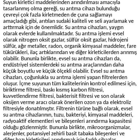
Suyun kirletici maddelerinden arındırılması amacıyla
tasarlanmış olma gereği, su arıtma cihazı bulunduğu
çevreyi çok fazla kirletmeden de çuna sağlamayı
amaçladığı gibi, arıtılan sudaki kaliteli ve seli ayarlamak ve
arttırmak için de önemlidir. Su arıtma cihazları, yaygın
olarak evlerde kullanılmaktadır. Su arıtma işlemi evsel
olarak nitrogen oksit gazlar, sülfür oksit gazlar, hidrojeni
sülfür, ağır metaller, radon, organik kimyasal maddeler, fare
tükürükleri, ilaç artıklarından ve diğer kirleticilerden arınmış
olabilir. Bununla birlikte, evsel su arıtma cihazları da,
endüstriyel sistemlerdeki su arıtma araçlarından daha
küçük boyutlu ve küçük ölçekli olabilir. Evsel su arıtma
cihazları, çoğunlukla su arıtma işlemi yapan filtrelerden
oluşur. İçme suyunun tüm kalitelerinin kontrol edilmesi için,
biriktirme filtresi, baskı kısmış karbon filtresi,
kuvvetlendirme filtresi, bakterisit filtresi ve son olarak
oksijen verme aracı olarak önerilen ozon ya da elektroliz
filtresiyle donatılmıştır. Filtrenin türüne bağlı olarak, evsel
su arıtma cihazlarının, tuzu, bakteriyi, kimyasal maddeleri,
radyoaktif elementleri ve bileşenleri arındırma kapasitesi
olduğu gözlenmiştir. Bununla birlikte, mikroorganizmalar,
alerjenler, potansiyel zehirli basit tabaka bileşenleri ve