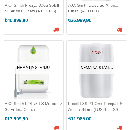
A.O. Smith Frezya 300S Sebilli
A.O. Smith Daisy Su Arıtma
Su Arıtma Cihazı (A.O.300S)
Cihazı (A.O.D01)
₺40.999,90
₺26.999,90
NEMA NA STANJU
NEMA NA STANJU
A.O. Smith LTS 75 LX Motorsuz
Luxell LXS-P1 Onix Pompalı Su
Su Arıtma Cihazı
Arıtma Sitemi (LUXELL.LXS-
(A.O.LTS75LX)
P1)
₺13.999,90
₺11.985,00