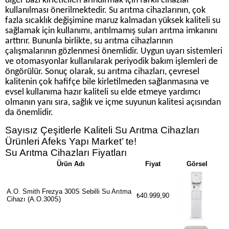
diğer bazı kirleticileri arındırmak için farklı cihazlar
kullanılması önerilmektedir. Su arıtma cihazlarının, çok
fazla sıcaklık değişimine maruz kalmadan yüksek kaliteli su
sağlamak için kullanımı, arıtılmamış suları arıtma imkanını
arttırır. Bununla birlikte, su arıtma cihazlarının
çalışmalarının gözlenmesi önemlidir. Uygun uyarı sistemleri
ve otomasyonlar kullanılarak periyodik bakım işlemleri de
öngörülür. Sonuç olarak, su arıtma cihazları, çevresel
kalitenin çok hafifçe bile kirletilmeden sağlanmasına ve
evsel kullanıma hazır kaliteli su elde etmeye yardımcı
olmanın yanı sıra, sağlık ve içme suyunun kalitesi açısından
da önemlidir.
Sayısız Çeşitlerle Kaliteli Su Arıtma Cihazları
Ürünleri Afeks Yapı Market’ te!
Su Arıtma Cihazları Fiyatları
Ürün Adı
Fiyat
Görsel
A.O. Smith Frezya 300S Sebilli Su Arıtma
₺40.999,90
Cihazı (A.O.300S)