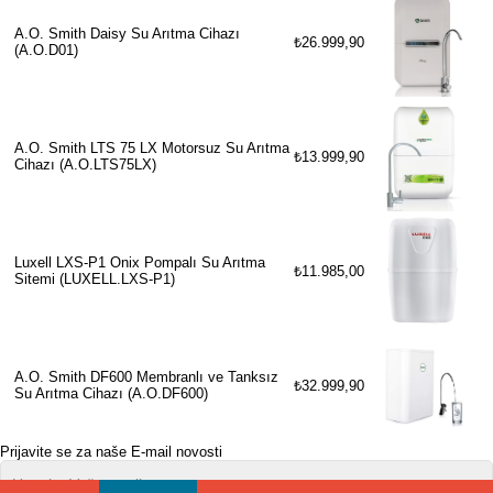
A.O. Smith Daisy Su Arıtma Cihazı
₺26.999,90
(A.O.D01)
A.O. Smith LTS 75 LX Motorsuz Su Arıtma
₺13.999,90
Cihazı (A.O.LTS75LX)
Luxell LXS-P1 Onix Pompalı Su Arıtma
₺11.985,00
Sitemi (LUXELL.LXS-P1)
A.O. Smith DF600 Membranlı ve Tanksız
₺32.999,90
Su Arıtma Cihazı (A.O.DF600)
Prijavite se za naše E-mail novosti