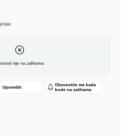
SİYAH
oizvod nije na zalihama.
Obavestite me kada
Uporediti
bude na zalihama