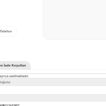
Telefon
ve İade Koşulları
ayrıca satılmaktadır.
Doğanlar
8698112441907