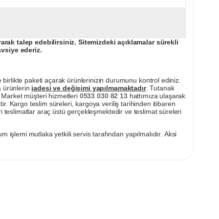
ak talep edebilirsiniz. Sitemizdeki açıklamalar sürekli
avsiye ederiz.
irlikte paketi açarak ürünlerinizin durumunu kontrol ediniz.
a ürünlerin
iadesi ve değişimi yapılmamaktadır
. Tutanak
pı Market müşteri hizmetleri
0533 030 82 13
hattımıza ulaşarak
ir. Kargo teslim süreleri, kargoya veriliş tarihinden itibaren
i teslimatlar araç üstü gerçekleşmektedir ve teslimat süreleri
m işlemi mutlaka yetkili servis tarafından yapılmalıdır. Aksi