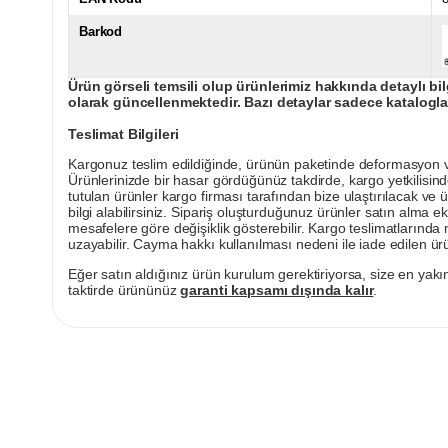
Barkod
Ürün görseli temsili olup ürünlerimiz hakkında detaylı bil
olarak güncellenmektedir. Bazı detaylar sadece kataloglar
Teslimat Bilgileri
Kargonuz teslim edildiğinde, ürünün paketinde deformasyon vey
Ürünlerinizde bir hasar gördüğünüz takdirde, kargo yetkilisind
tutulan ürünler kargo firması tarafından bize ulaştırılacak ve 
bilgi alabilirsiniz. Sipariş oluşturduğunuz ürünler satın alma ek
mesafelere göre değişiklik gösterebilir. Kargo teslimatlarınd
uzayabilir. Cayma hakkı kullanılması nedeni ile iade edilen ürü
Eğer satın aldığınız ürün kurulum gerektiriyorsa, size en yakın
taktirde ürününüz
garanti kapsamı dışında kalır
.