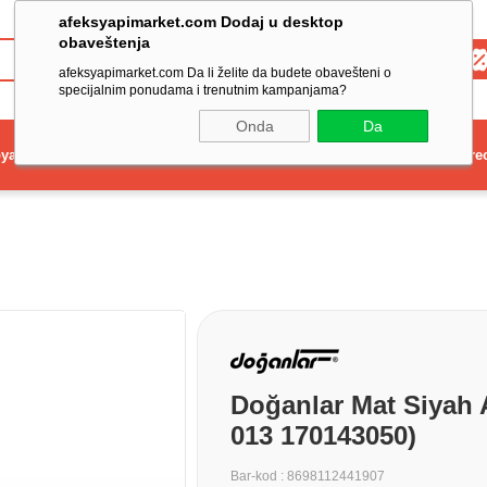
afeksyapimarket.com Dodaj u desktop
obaveštenja
Toptan
afeksyapimarket.com Da li želite da budete obavešteni o
specijalnim ponudama i trenutnim kampanjama?
Onda
Da
ya
Elektrikli El Aleti
Aydınlatma ve Elektrik
Dekorasyon ve Ev Gere
Doğanlar Mat Siyah 
013 170143050)
Bar-kod
:
8698112441907