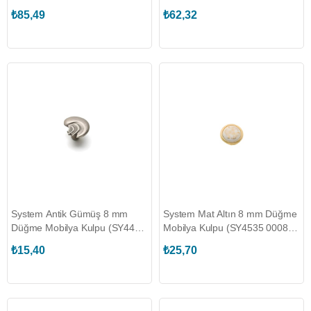
GL)
Kulpu (SY4456 0008 AVM)
₺85,49
₺62,32
System Antik Gümüş 8 mm
System Mat Altın 8 mm Düğme
Düğme Mobilya Kulpu (SY4475
Mobilya Kulpu (SY4535 0008
0008 OSM)
GLM-P11070601)
₺15,40
₺25,70