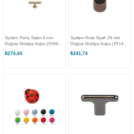
System Pirinç Saten 8 mm
System Rose Siyah 28 mm
Düğme Mobilya Kulpu (SY8996
Düğme Mobilya Kulpu (SY1420
0008 BB-BB)
0028 RS-AL6)
₺274,44
₺241,74