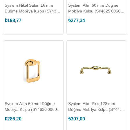
System Nikel Saten 16 mm
System Altın 60 mm Düğme
Düğme Mobilya Kulpu (SY4335
Mobilya Kulpu (SY4625 0060
0016 NB)
GL-GL)
₺198,77
₺277,34
System Altın 60 mm Düğme
System Altın Plus 128 mm
Mobilya Kulpu (SY4630 0060
Düğme Mobilya Kulpu (SY4477
GL-GL)
0128 GL)
₺286,20
₺307,09