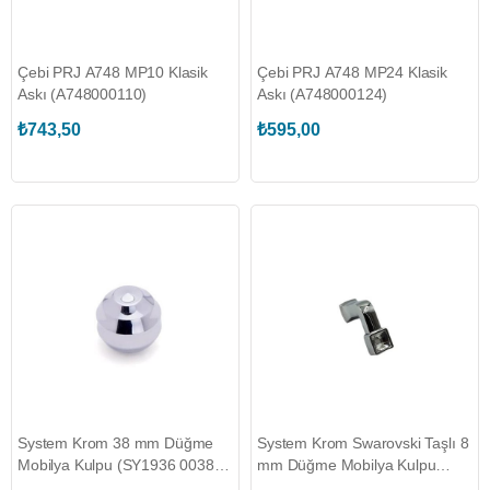
Çebi PRJ A748 MP10 Klasik
Çebi PRJ A748 MP24 Klasik
Askı (A748000110)
Askı (A748000124)
₺743,50
₺595,00
System Krom 38 mm Düğme
System Krom Swarovski Taşlı 8
Mobilya Kulpu (SY1936 0038
mm Düğme Mobilya Kulpu
CR)
(SY4195 0008 CR-SW2)