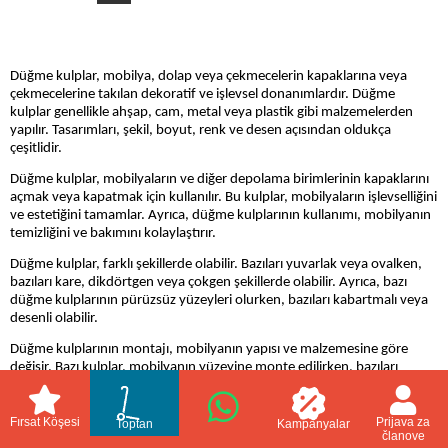
Düğme kulplar, mobilya, dolap veya çekmecelerin kapaklarına veya
çekmecelerine takılan dekoratif ve işlevsel donanımlardır. Düğme
kulplar genellikle ahşap, cam, metal veya plastik gibi malzemelerden
yapılır. Tasarımları, şekil, boyut, renk ve desen açısından oldukça
çeşitlidir.
Düğme kulplar, mobilyaların ve diğer depolama birimlerinin kapaklarını
açmak veya kapatmak için kullanılır. Bu kulplar, mobilyaların işlevselliğini
ve estetiğini tamamlar. Ayrıca, düğme kulplarının kullanımı, mobilyanın
temizliğini ve bakımını kolaylaştırır.
Düğme kulplar, farklı şekillerde olabilir. Bazıları yuvarlak veya ovalken,
bazıları kare, dikdörtgen veya çokgen şekillerde olabilir. Ayrıca, bazı
düğme kulplarının pürüzsüz yüzeyleri olurken, bazıları kabartmalı veya
desenli olabilir.
Düğme kulplarının montajı, mobilyanın yapısı ve malzemesine göre
değişir. Bazı kulplar, mobilyanın yüzeyine monte edilirken, bazıları
çekmece veya kapakların içinde yer alır. Montaj işlemi, kulbun
malzemesine ve kullanılan donanıma bağlıdır.
Fırsat Köşesi
Prijava za
Toptan
Kampanyalar
Düğme kulpları, mobilyanın rengine ve tarzına uygun olarak seçilmelidir.
članove