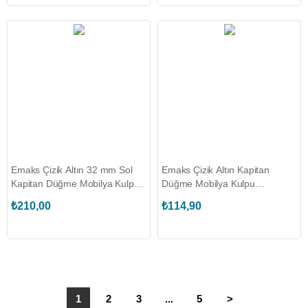
Emaks Çizik Altın 32 mm Sol
Emaks Çizik Altın Kapitan
Kapitan Düğme Mobilya Kulpu
Düğme Mobilya Kulpu
(EKS.3840.032.L.K00021)
(EDS.3840.032.K00021)
₺210,00
₺114,90
1
2
3
...
5
>