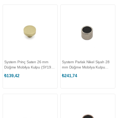
System Prinç Saten 26 mm
System Parlak Nikel Siyah 28
Düğme Mobilya Kulpu (SY1910
mm Düğme Mobilya Kulpu
0026 BB)
(SY1420 0028 PN-AL6)
₺139,42
₺241,74