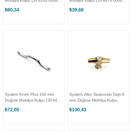
Mobilya Kulpu (SY4535 0008
Mobilya Kulpu (SY4475 0008
GL-P11070601)
CR)
₺80,34
₺39,66
System Krom Plus 160 mm
System Altın Swarovski Taşlı 8
Düğme Mobilya Kulpu (SY4465
mm Düğme Mobilya Kulpu
0160 CR)
(SY4218 0008 GL-SW1)
₺72,00
₺100,43