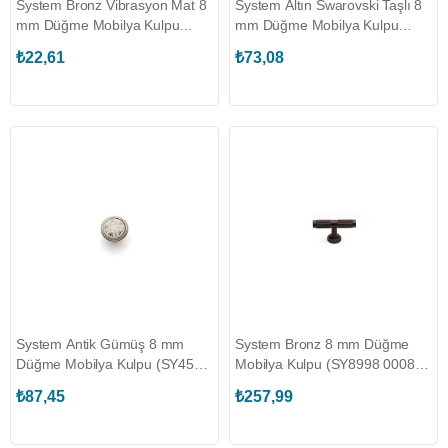
System Bronz Vibrasyon Mat 8
System Altın Swarovski Taşlı 8
mm Düğme Mobilya Kulpu
mm Düğme Mobilya Kulpu
(SY4535 0008 MVB-
(SY7105 0008 GL-SW1)
₺22,61
₺73,08
P11071000)
System Antik Gümüş 8 mm
System Bronz 8 mm Düğme
Düğme Mobilya Kulpu (SY4535
Mobilya Kulpu (SY8998 0008
0008 OSM-P11070503)
AL13-AL13)
₺87,45
₺257,99