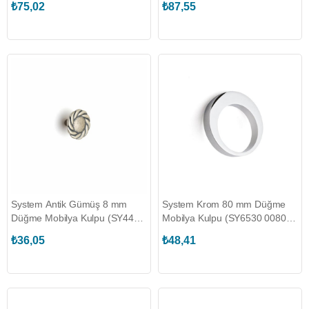
₺75,02
₺87,55
System Antik Gümüş 8 mm
System Krom 80 mm Düğme
Düğme Mobilya Kulpu (SY4450
Mobilya Kulpu (SY6530 0080
0008 OSM)
CR)
₺36,05
₺48,41