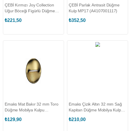
ÇEBİ Kırmızı Joy Collection
ÇEBİ Parlak Antrasit Düğme
Uğur Böceği Figürlü Düğme
Kulp MP17 (A4107001117)
Mobilya Kulpu
₺221,50
₺352,50
(C479032504509)
Emaks Mat Bakır 32 mm Toro
Emaks Çizik Altın 32 mm Sağ
Düğme Mobilya Kulpu
Kapitan Düğme Mobilya Kulpu
(EKS.2310.032.B00295)
(EKS.3840.032.R.K00021)
₺129,90
₺210,00