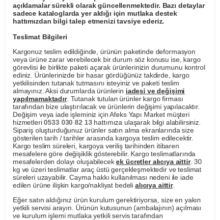
açıklamalar sürekli olarak güncellenmektedir. Bazı detaylar
sadece kataloglarda yer aldığı için mutlaka destek
hattımızdan bilgi talep etmenizi tavsiye ederiz.
Teslimat Bilgileri
Kargonuz teslim edildiğinde, ürünün paketinde deformasyon
veya ürüne zarar verebilecek bir durum söz konusu ise, kargo
görevlisi ile birlikte paketi açarak ürünlerinizin durumunu kontrol
ediniz. Ürünlerinizde bir hasar gördüğünüz takdirde, kargo
yetkilisinden tutanak tutmasını isteyiniz ve paketi teslim
almayınız. Aksi durumlarda ürünlerin
iadesi ve değişimi
yapılmamaktadır
. Tutanak tutulan ürünler kargo firması
tarafından bize ulaştırılacak ve ürünlerin değişimi yapılacaktır.
Değişim veya iade işleminiz için Afeks Yapı Market müşteri
hizmetleri
0533 030 82 13
hattımıza ulaşarak bilgi alabilirsiniz.
Sipariş oluşturduğunuz ürünler satın alma ekranlarında size
gösterilen tarih / tarihler arasında kargoya teslim edilecektir.
Kargo teslim süreleri, kargoya veriliş tarihinden itibaren
mesafelere göre değişiklik gösterebilir. Kargo teslimatlarında
mesafelerden dolayı oluşabilecek
ek ücretler alıcıya aittir
. 30
kg ve üzeri teslimatlar araç üstü gerçekleşmektedir ve teslimat
süreleri uzayabilir. Cayma hakkı kullanılması nedeni ile iade
edilen ürüne ilişkin kargo/nakliyat bedeli
alıcıya aittir
.
Eğer satın aldığınız ürün kurulum gerektiriyorsa, size en yakın
yetkili servisi arayın. Ürünün kutusunun (ambalajının) açılması
ve kurulum işlemi mutlaka yetkili servis tarafından