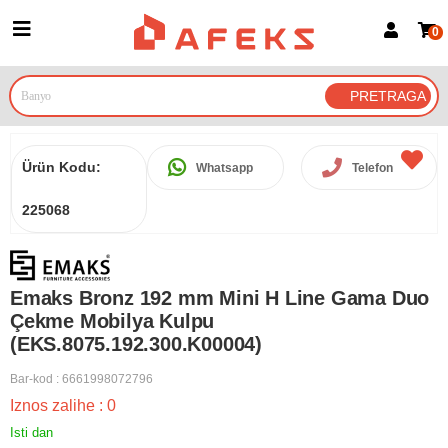
0
Prijava za članove
Prijavite se
Prijavite se Google nalogom
Ürün Kodu:
Whatsapp
Telefon
225068
Emaks Bronz 192 mm Mini H Line Gama Duo
Çekme Mobilya Kulpu
(EKS.8075.192.300.K00004)
Bar-kod
:
6661998072796
Iznos zalihe
:
0
Isti dan