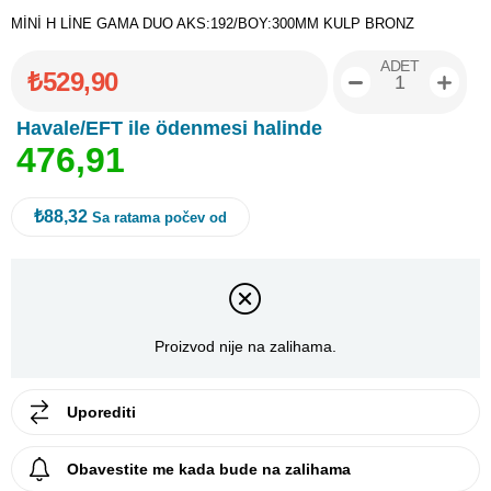
MİNİ H LİNE GAMA DUO AKS:192/BOY:300MM KULP BRONZ
ADET
₺529,90
Havale/EFT ile ödenmesi halinde
4
7
6
,
9
1
₺88,32
Sa ratama počev od
Proizvod nije na zalihama.
Uporediti
Obavestite me kada bude na zalihama