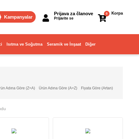
Prijava za članove
Korpa
0
Kampanyalar
Prijavite se
ci
Isıtma ve Soğutma
Seramik ve İnşaat
Diğer
rün Adına Göre (Z<A)
Ürün Adına Göre (A>Z)
Fiyata Göre (Artan)
ndu