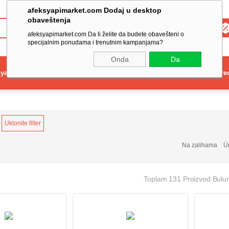
afeksyapimarket.com Dodaj u desktop
obaveštenja
Toptan
afeksyapimarket.com Da li želite da budete obavešteni o
specijalnim ponudama i trenutnim kampanjama?
Onda
Da
ya
Elektrikli El Aleti
Aydınlatma ve Elektrik
Dekorasyon ve Ev Gere
Uklonite filter
Na zalihama
Ü
Toplam 131 Proizvod Bulu