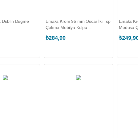
t Dublin Düğme
Emaks Krom 96 mm Oscar İki Top
Emaks Kr
Çekme Mobilya Kulpu
Medusa Ç
6.B00293)
(EKS.2361.096.200.T00644)
(EKS.163
₺284,90
₺249,9