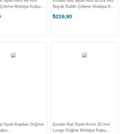
 Siyah Altın 64 mm
Emaks Mat Siyah Altın Ø109 mm
 Çekme Mobilya Kulpu
Büyük Dublin Çekme Mobilya Kulp
0.064.R.T00049)
Seti (EDS.2350.109.T00327)
0
₺219,90
t Siyah Kapitan Düğme
Emaks Mat Siyah Krom 32 mm
ulpu
Lungo Düğme Mobilya Kulpu