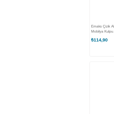
Emaks Çizik A
Mobilya Kulpu
(EDS.3840.03
₺114,90