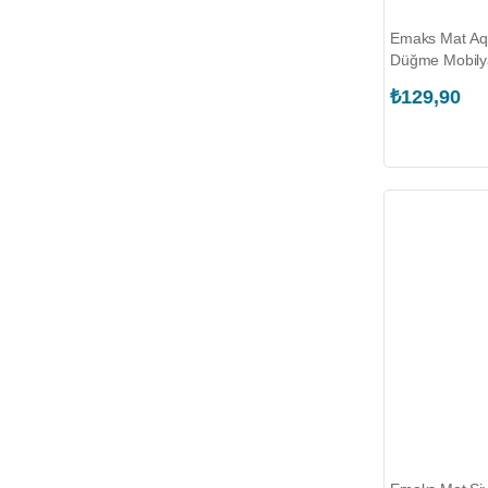
Emaks Mat Aq
Düğme Mobily
(EKS.2310.03
₺129,90