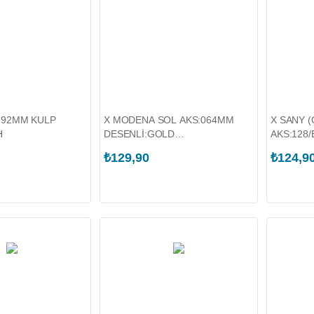
192MM KULP
X MODENA SOL AKS:064MM
X SANY (
H
DESENLİ:GOLD
AKS:128
VARAK+DÜZ:MAT SİYAH
KAPLAMA
₺129,90
₺124,9
FÜME K