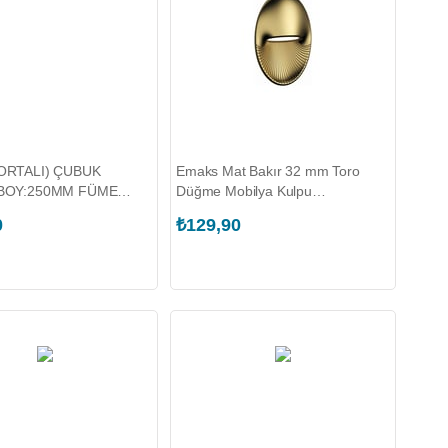
ORTALI) ÇUBUK
Emaks Mat Bakır 32 mm Toro
/BOY:250MM FÜME
Düğme Mobilya Kulpu
+TOKA BOY:70MM
(EKS.2310.032.B00295)
0
₺129,90
APLAMA