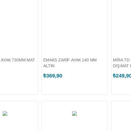
 AYAK 730MM MAT
EMAKS ZARİF AYAK 140 MM
MİRA TD
ALTIN
DIŞ:MAT 
₺369,90
₺249,9