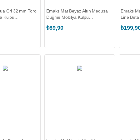
ua Gri 32 mm Toro
Emaks Mat Beyaz Altın Medusa
Emaks Ma
a Kulpu
Düğme Mobilya Kulpu
Line Beta
2.B00293)
(EDS.1631.T00002)
(EKS.807
₺89,90
₺199,9