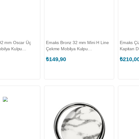
192 mm Oscar Üç
Emaks Bronz 32 mm Mini H Line
Emaks Çiz
bilya Kulpu
Çekme Mobilya Kulpu
Kapitan 
2.314.T00363)
(EKS.8082.032.060.K00004)
(EKS.384
₺149,90
₺210,0