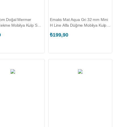
om Doğal Mermer
Emaks Mat Aqua Gri 32 mm Mini
ekme Mobilya Kulp Seti
H Line Alfa Düğme Mobilya Kulpu
0.032.T00762)
(EKS.8070.032.060.B00293)
0
₺199,90