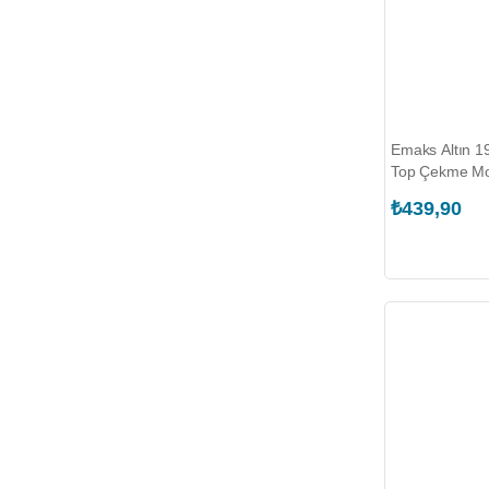
Emaks Altın 
Top Çekme Mo
(EKS.2361.19
₺439,90