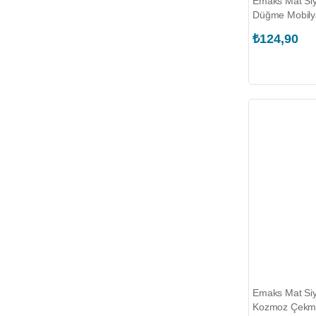
Emaks Mat Si
Düğme Mobily
(EKS.2310.03
₺124,90
Emaks Mat Siy
Kozmoz Çekme