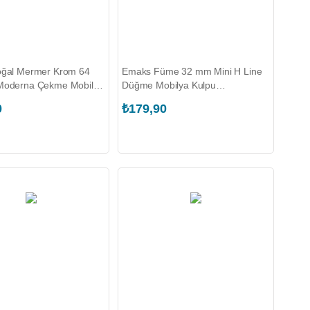
ğal Mermer Krom 64
Emaks Füme 32 mm Mini H Line
oderna Çekme Mobilya
Düğme Mobilya Kulpu
KS.1590.064.R.T00762)
(EKS.8082.032.100.K00012)
0
₺179,90