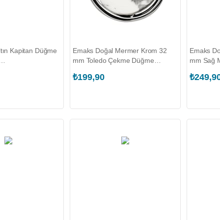
ltın Kapitan Düğme
Emaks Doğal Mermer Krom 32
Emaks Do
mm Toledo Çekme Düğme
mm Sağ M
2.K00021)
Mobilya Kulpu
Kulpu (E
₺199,90
₺249,9
(EKS.1490.032.T00762)