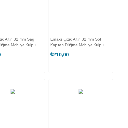
ik Altın 32 mm Sağ
Emaks Çizik Altın 32 mm Sol
Düğme Mobilya Kulpu
Kapitan Düğme Mobilya Kulpu
0.032.R.K00021)
(EKS.3840.032.L.K00021)
0
₺210,00