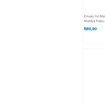
Emaks Gri Ma
Mobilya Kulpu
(EDS.2350.04
₺89,90