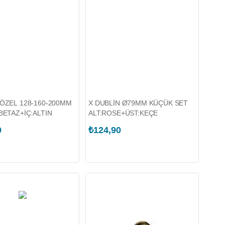
 ÖZEL 128-160-200MM
X DUBLİN Ø79MM KÜÇÜK SET
BETAZ+İÇ:ALTIN
ALT:ROSE+ÜST:KEÇE
0
₺124,90