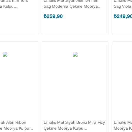
yah 32 mm Toro
Emaks Mat Siyah Altın 64 mm
Emaks Mat
a Kulpu
Sağ Moderna Çekme Mobilya
Sağ Viola
2.B00104)
Kulpu (EKS.1590.064.R.T00049)
(EKS.245
₺259,90
₺249,9
ah Altın Ribon
Emaks Mat Siyah Bronz Mira Fizy
Emaks Ma
 Mobilya Kulpu
Çekme Mobilya Kulpu
Mobilya K