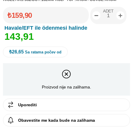
ADET
₺159,90
Havale/EFT ile ödenmesi halinde
1
4
3
,
9
1
₺26,65
Sa ratama počev od
Proizvod nije na zalihama.
Uporediti
Obavestite me kada bude na zalihama