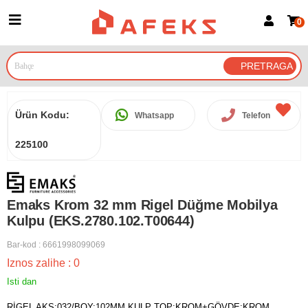
0
Prijava za članove
Prijavite se
Prijavite se Google nalogom
Ürün Kodu:
Whatsapp
Telefon
225100
Emaks Krom 32 mm Rigel Düğme Mobilya
Kulpu (EKS.2780.102.T00644)
Bar-kod
:
6661998099069
Iznos zalihe
:
0
Isti dan
RİGEL AKS:032/BOY:102MM KULP TOP:KROM+GÖVDE:KROM