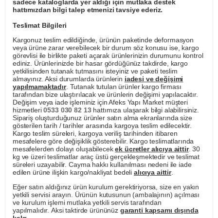
sadece kataloglarda yer aldığı için mutlaka destek
hattımızdan bilgi talep etmenizi tavsiye ederiz.
Teslimat Bilgileri
Kargonuz teslim edildiğinde, ürünün paketinde deformasyon
veya ürüne zarar verebilecek bir durum söz konusu ise, kargo
görevlisi ile birlikte paketi açarak ürünlerinizin durumunu kontrol
ediniz. Ürünlerinizde bir hasar gördüğünüz takdirde, kargo
yetkilisinden tutanak tutmasını isteyiniz ve paketi teslim
almayınız. Aksi durumlarda ürünlerin
iadesi ve değişimi
yapılmamaktadır
. Tutanak tutulan ürünler kargo firması
tarafından bize ulaştırılacak ve ürünlerin değişimi yapılacaktır.
Değişim veya iade işleminiz için Afeks Yapı Market müşteri
hizmetleri
0533 030 82 13
hattımıza ulaşarak bilgi alabilirsiniz.
Sipariş oluşturduğunuz ürünler satın alma ekranlarında size
gösterilen tarih / tarihler arasında kargoya teslim edilecektir.
Kargo teslim süreleri, kargoya veriliş tarihinden itibaren
mesafelere göre değişiklik gösterebilir. Kargo teslimatlarında
mesafelerden dolayı oluşabilecek
ek ücretler alıcıya aittir
. 30
kg ve üzeri teslimatlar araç üstü gerçekleşmektedir ve teslimat
süreleri uzayabilir. Cayma hakkı kullanılması nedeni ile iade
edilen ürüne ilişkin kargo/nakliyat bedeli
alıcıya aittir
.
Eğer satın aldığınız ürün kurulum gerektiriyorsa, size en yakın
yetkili servisi arayın. Ürünün kutusunun (ambalajının) açılması
ve kurulum işlemi mutlaka yetkili servis tarafından
yapılmalıdır. Aksi taktirde ürününüz
garanti kapsamı dışında