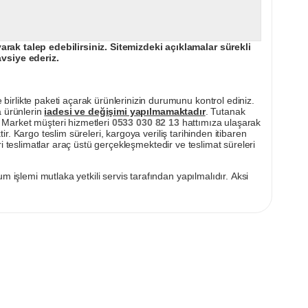
ak talep edebilirsiniz. Sitemizdeki açıklamalar sürekli
avsiye ederiz.
irlikte paketi açarak ürünlerinizin durumunu kontrol ediniz.
a ürünlerin
iadesi ve değişimi yapılmamaktadır
. Tutanak
pı Market müşteri hizmetleri
0533 030 82 13
hattımıza ulaşarak
ir. Kargo teslim süreleri, kargoya veriliş tarihinden itibaren
i teslimatlar araç üstü gerçekleşmektedir ve teslimat süreleri
m işlemi mutlaka yetkili servis tarafından yapılmalıdır. Aksi