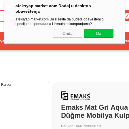
afeksyapimarket.com Dodaj u desktop
obaveštenja
Toptan
afeksyapimarket.com Da li želite da budete obavešteni o
specijalnim ponudama i trenutnim kampanjama?
Onda
Da
ya
Elektrikli El Aleti
Aydınlatma ve Elektrik
Dekorasyon ve Ev Gere
Emaks Mat Gri Aqua
Düğme Mobilya Kulp
Bar-kod
:
6661998096730