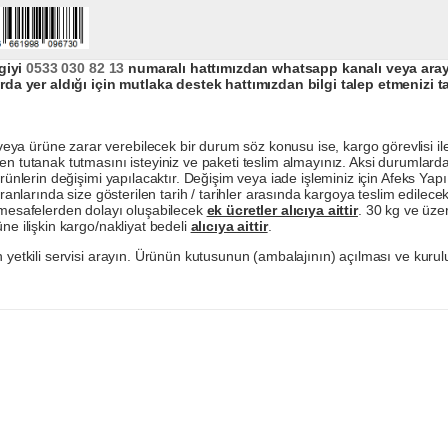
giyi
0533 030 82 13
numaralı hattımızdan whatsapp kanalı veya arayar
da yer aldığı için mutlaka destek hattımızdan bilgi talep etmenizi t
a ürüne zarar verebilecek bir durum söz konusu ise, kargo görevlisi ile b
en tutanak tutmasını isteyiniz ve paketi teslim almayınız. Aksi durumlard
ürünlerin değişimi yapılacaktır. Değişim veya iade işleminiz için Afeks Ya
ranlarında size gösterilen tarih / tarihler arasında kargoya teslim edilecekt
a mesafelerden dolayı oluşabilecek
ek ücretler alıcıya aittir
. 30 kg ve üzer
ne ilişkin kargo/nakliyat bedeli
alıcıya aittir
.
 yetkili servisi arayın. Ürünün kutusunun (ambalajının) açılması ve kurulu