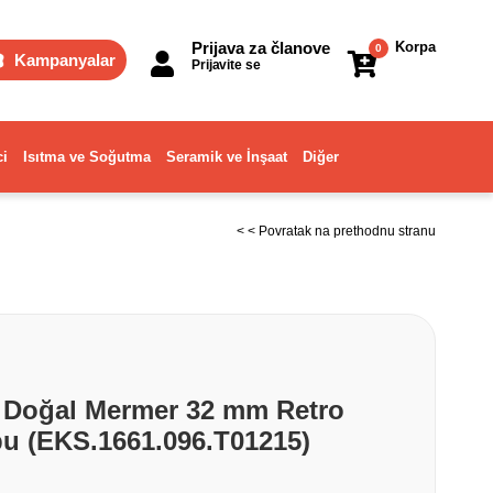
Prijava za članove
Korpa
0
Kampanyalar
Prijavite se
ci
Isıtma ve Soğutma
Seramik ve İnşaat
Diğer
< < Povratak na prethodnu stranu
 Doğal Mermer 32 mm Retro
u (EKS.1661.096.T01215)