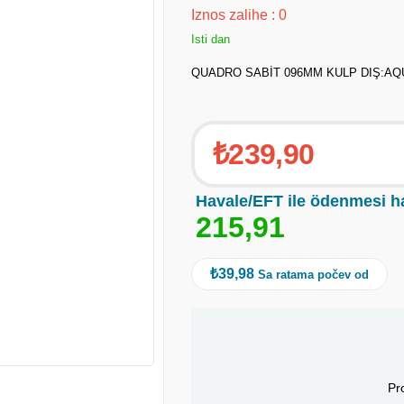
Iznos zalihe
:
0
Isti dan
QUADRO SABİT 096MM KULP DIŞ:A
₺239,90
Havale/EFT ile ödenmesi h
2
1
5
,
9
1
₺39,98
Sa ratama počev od
Pr