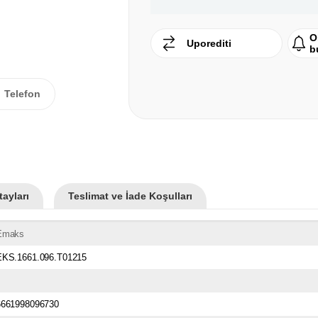
O
Uporediti
b
Telefon
ayları
Teslimat ve İade Koşulları
Emaks
EKS.1661.096.T01215
6661998096730