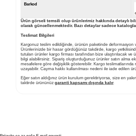
Barkod
Ürün görseli temsili olup ürünlerimiz hakkında detaylı bil
olarak güncellenmektedir. Bazı detaylar sadece kataloglar
Teslimat Bilgileri
Kargonuz teslim edildiğinde, ürünün paketinde deformasyon vey
Ürünlerinizde bir hasar gördüğünüz takdirde, kargo yetkilisind
tutulan ürünler kargo firması tarafından bize ulaştırılacak ve 
bilgi alabilirsiniz. Sipariş oluşturduğunuz ürünler satın alma ek
mesafelere göre değişiklik gösterebilir. Kargo teslimatlarınd
uzayabilir. Cayma hakkı kullanılması nedeni ile iade edilen ürü
Eğer satın aldığınız ürün kurulum gerektiriyorsa, size en yakın
taktirde ürününüz
garanti kapsamı dışında kalır
.
Prijavite se za naše E-mail novosti