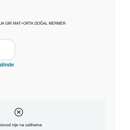
QUA GRİ MAT+ORTA:DOĞAL MERMER
alinde
oizvod nije na zalihama.