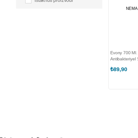
Istaknuti proizvodi
NEMA
Evony 700 Ml.
Antibakteriyel
(50004866)
₺89,90