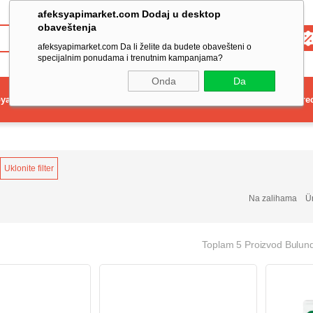
afeksyapimarket.com Dodaj u desktop
obaveštenja
Toptan
afeksyapimarket.com Da li želite da budete obavešteni o
specijalnim ponudama i trenutnim kampanjama?
Onda
Da
ya
Elektrikli El Aleti
Aydınlatma ve Elektrik
Dekorasyon ve Ev Gere
Uklonite filter
Na zalihama
Ü
Toplam 5 Proizvod Bulun