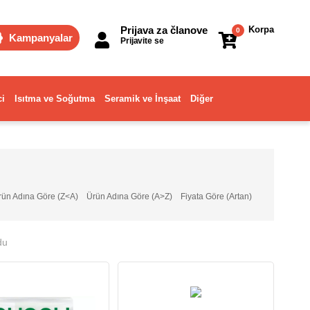
Prijava za članove
Korpa
0
Kampanyalar
Prijavite se
ci
Isıtma ve Soğutma
Seramik ve İnşaat
Diğer
rün Adına Göre (Z<A)
Ürün Adına Göre (A>Z)
Fiyata Göre (Artan)
du