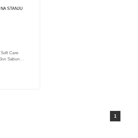
 NA STANJU
 Soft Care
 Sıvı Sabun
1